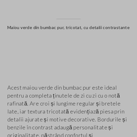
Maiou verde din bumbac pur, tricotat, cu detalii contrastante
label.color
Acest maiou verde din bumbac pur este ideal
pentru a completa ținutele de zi cu zi cu o notă
rafinată. Are croi și lungime regular și bretele
late, iar textura tricotată evidențiază piesa prin
detalii ajurate și motive decorative. Bordurile și
benzile în contrast adaugă personalitate și
originalitate, păstrând confortul și