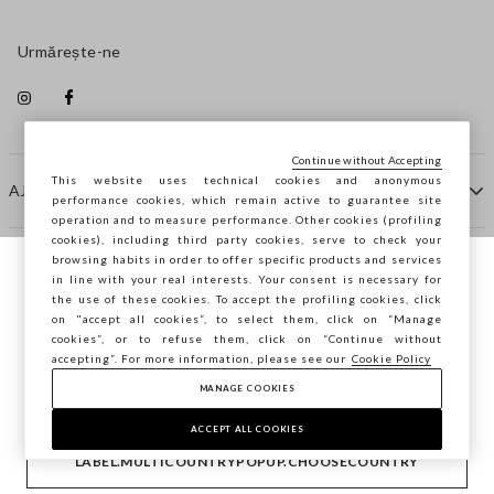
Urmărește-ne
Continue without Accepting
This website uses technical cookies and anonymous
AJUTOR
performance cookies, which remain active to guarantee site
operation and to measure performance. Other cookies (profiling
cookies), including third party cookies, serve to check your
browsing habits in order to offer specific products and services
COMPANIE
in line with your real interests. Your consent is necessary for
Navighezi pe STEFANEL Italia, vrei să
the use of these cookies. To accept the profiling cookies, click
salvezi locația ta?
on "accept all cookies”, to select them, click on “Manage
CONTACTE
cookies”, or to refuse them, click on “Continue without
accepting”. For more information, please see our
Cookie Policy
MANAGE COOKIES
CONFIRMĂ
Copyright © Ovs S.p.A. P.Iva 04240010274 - Cap. Soc.
290.923.470 -
2.4.0
ACCEPT ALL COOKIES
footer.item.country
România
LABEL.MULTICOUNTRYPOPUP.CHOOSECOUNTRY