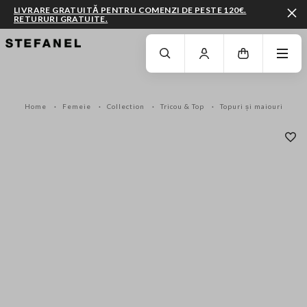
LIVRARE GRATUITĂ PENTRU COMENZI DE PESTE 120€.
RETURURI GRATUITE.
MERGI LA CONȚINUTUL PRINCIPAL
DERULEAZĂ ÎN JOS
Home
Femeie
Collection
Tricou & Top
Topuri și maiouri