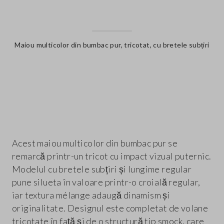
Maiou multicolor din bumbac pur, tricotat, cu bretele subțiri
label.color
Acest maiou multicolor din bumbac pur se
remarcă printr-un tricot cu impact vizual puternic.
Modelul cu bretele subțiri și lungime regular
pune silueta în valoare printr-o croială regular,
iar textura mélange adaugă dinamism și
originalitate. Designul este completat de volane
tricotate în față și de o structură tip smock, care