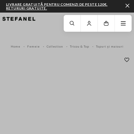
LIVRARE GRATUITĂ PENTRU COMENZI DE PESTE 120€.
RETURURI GRATUITE.
MERGI LA CONȚINUTUL PRINCIPAL
DERULEAZĂ ÎN JOS
Home
Femeie
Collection
Tricou & Top
Topuri și maiouri