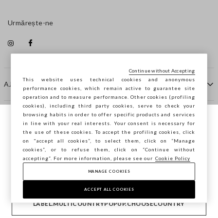
Urmărește-ne
Continue without Accepting
This website uses technical cookies and anonymous
AJUTOR
performance cookies, which remain active to guarantee site
operation and to measure performance. Other cookies (profiling
cookies), including third party cookies, serve to check your
browsing habits in order to offer specific products and services
COMPANIE
in line with your real interests. Your consent is necessary for
Navighezi pe STEFANEL Italia, vrei să
the use of these cookies. To accept the profiling cookies, click
salvezi locația ta?
on "accept all cookies”, to select them, click on “Manage
CONTACTE
cookies”, or to refuse them, click on “Continue without
accepting”. For more information, please see our
Cookie Policy
MANAGE COOKIES
CONFIRMĂ
Copyright © Ovs S.p.A. P.Iva 04240010274 - Cap. Soc.
290.923.470 -
2.4.0
ACCEPT ALL COOKIES
footer.item.country
România
LABEL.MULTICOUNTRYPOPUP.CHOOSECOUNTRY