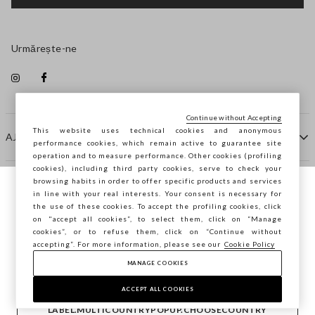
Urmărește-ne
Continue without Accepting
This website uses technical cookies and anonymous
AJUTOR
performance cookies, which remain active to guarantee site
operation and to measure performance. Other cookies (profiling
cookies), including third party cookies, serve to check your
browsing habits in order to offer specific products and services
COMPANIE
in line with your real interests. Your consent is necessary for
Navighezi pe STEFANEL Italia, vrei să
the use of these cookies. To accept the profiling cookies, click
salvezi locația ta?
on "accept all cookies”, to select them, click on “Manage
CONTACTE
cookies”, or to refuse them, click on “Continue without
accepting”. For more information, please see our
Cookie Policy
MANAGE COOKIES
CONFIRMĂ
Copyright © Ovs S.p.A. P.Iva 04240010274 - Cap. Soc.
290.923.470 -
2.4.0
ACCEPT ALL COOKIES
footer.item.country
România
LABEL.MULTICOUNTRYPOPUP.CHOOSECOUNTRY