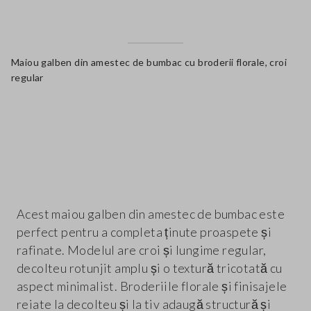
Maiou galben din amestec de bumbac cu broderii florale, croi
regular
label.color
Acest maiou galben din amestec de bumbac este
perfect pentru a completa ținute proaspete și
rafinate. Modelul are croi și lungime regular,
decolteu rotunjit amplu și o textură tricotată cu
aspect minimalist. Broderiile florale și finisajele
reiate la decolteu și la tiv adaugă structură și