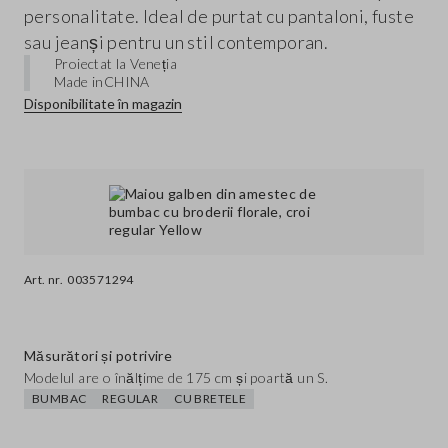
personalitate. Ideal de purtat cu pantaloni, fuste
sau jeanși pentru un stil contemporan.
Proiectat la Veneția
Made in
CHINA
Disponibilitate în magazin
Art. nr.
003571294
Măsurători și potrivire
Modelul are o înălțime de 175 cm și poartă un S.
BUMBAC
REGULAR
CU BRETELE