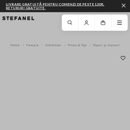
LIVRARE GRATUITĂ PENTRU COMENZI DE PESTE 120€.
RETURURI GRATUITE.
MERGI LA CONȚINUTUL PRINCIPAL
DERULEAZĂ ÎN JOS
Home
Femeie
Collection
Tricou & Top
Topuri și maiouri