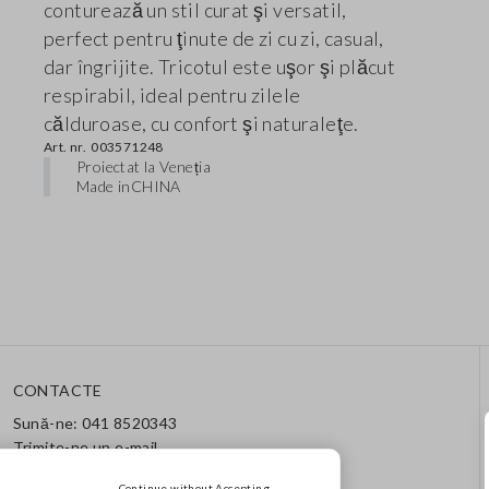
conturează un stil curat şi versatil,
perfect pentru ţinute de zi cu zi, casual,
dar îngrijite. Tricotul este uşor şi plăcut
respirabil, ideal pentru zilele
călduroase, cu confort şi naturaleţe.
Art. nr.
003571248
Proiectat la Veneția
Made in
CHINA
CONTACTE
Sună-ne: 041 8520343
Trimite-ne un e-mail
Urmărește comanda / returul
Continue without Accepting