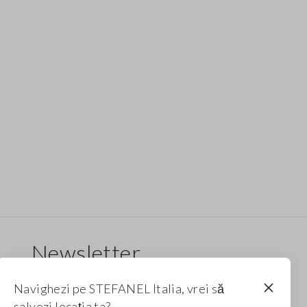
Newsletter
Primește informații despre noi drop-uri, colecții
Navighezi pe STEFANEL Italia, vrei să
și promoții. Pentru tine, reducere de 10%.
salvezi locația ta?