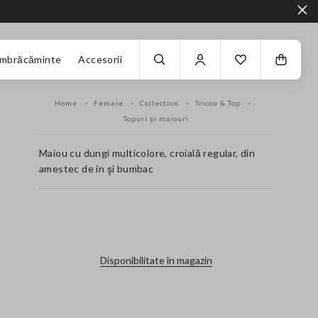
Îmbrăcăminte
Accesorii
Home
Femeie
Collection
Tricou & Top
Topuri și maiouri
Maiou cu dungi multicolore, croială regular, din
amestec de in şi bumbac
label.color
Disponibilitate în magazin