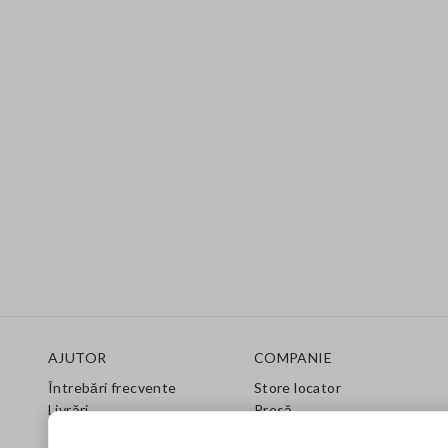
Footer
AJUTOR
COMPANIE
Întrebări frecvente
Store locator
Livrări
Presă
Returnări
Condiții de vânzare