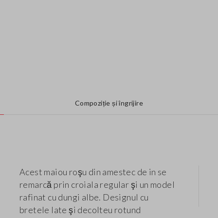
Compoziție și îngrijire
Acest maiou roşu din amestec de in se
remarcă prin croiala regular şi un model
rafinat cu dungi albe. Designul cu
bretele late şi decolteu rotund