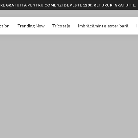
RE GRATUITĂ PENTRU COMENZI DE PESTE 120€. RETURURI GRATUITE.
ction
Trending Now
Tricotaje
Îmbrăcăminte exterioară