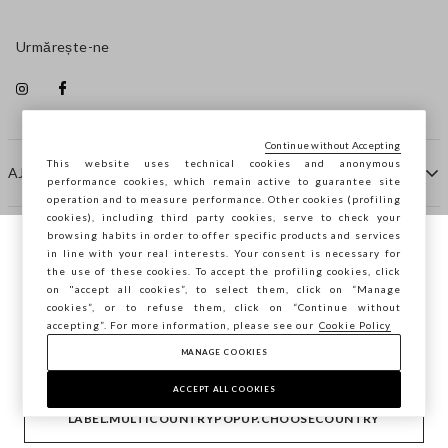
Urmărește-ne
Continue without Accepting
This website uses technical cookies and anonymous
AJUTOR
performance cookies, which remain active to guarantee site
operation and to measure performance. Other cookies (profiling
cookies), including third party cookies, serve to check your
browsing habits in order to offer specific products and services
COMPANIE
in line with your real interests. Your consent is necessary for
Navighezi pe STEFANEL Italia, vrei să
the use of these cookies. To accept the profiling cookies, click
salvezi locația ta?
on "accept all cookies”, to select them, click on “Manage
CONTACTE
cookies”, or to refuse them, click on “Continue without
accepting”. For more information, please see our
Cookie Policy
MANAGE COOKIES
CONFIRMĂ
Copyright © Ovs S.p.A. P.Iva 04240010274 - Cap. Soc.
290.923.470 -
2.4.0
ACCEPT ALL COOKIES
footer.item.country
România
LABEL.MULTICOUNTRYPOPUP.CHOOSECOUNTRY