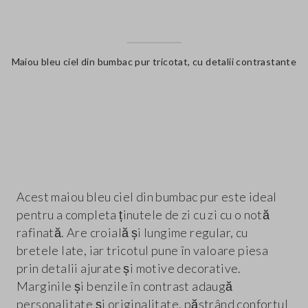
Maiou bleu ciel din bumbac pur tricotat, cu detalii contrastante
label.color
Acest maiou bleu ciel din bumbac pur este ideal
pentru a completa ținutele de zi cu zi cu o notă
rafinată. Are croială și lungime regular, cu
bretele late, iar tricotul pune în valoare piesa
prin detalii ajurate și motive decorative.
Marginile și benzile în contrast adaugă
personalitate și originalitate, păstrând confortul