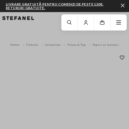
LIVRARE GRATUITĂ PENTRU COMENZI DE PESTE 120€.
RETURURI GRATUITE.
MERGI LA CONȚINUTUL PRINCIPAL
DERULEAZĂ ÎN JOS
Home
Femeie
Collection
Tricou & Top
Topuri și maiouri