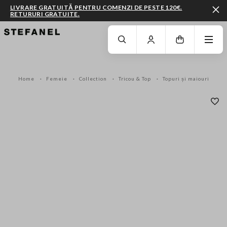
LIVRARE GRATUITĂ PENTRU COMENZI DE PESTE 120€.
RETURURI GRATUITE.
MERGI LA CONȚINUTUL PRINCIPAL
DERULEAZĂ ÎN JOS
Home
Femeie
Collection
Tricou & Top
Topuri și maiouri