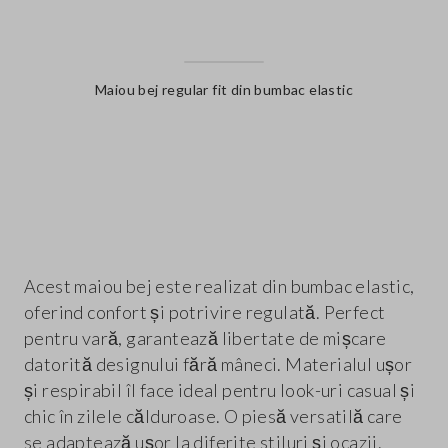
Maiou bej regular fit din bumbac elastic
label.color
Acest maiou bej este realizat din bumbac elastic,
oferind confort și potrivire regulată. Perfect
pentru vară, garantează libertate de mișcare
datorită designului fără mâneci. Materialul ușor
și respirabil îl face ideal pentru look-uri casual și
chic în zilele călduroase. O piesă versatilă care
se adaptează ușor la diferite stiluri și ocazii.