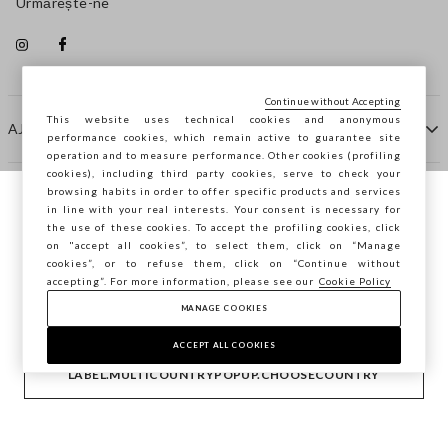
Urmărește-ne
Continue without Accepting
This website uses technical cookies and anonymous
AJUTOR
performance cookies, which remain active to guarantee site
operation and to measure performance. Other cookies (profiling
cookies), including third party cookies, serve to check your
browsing habits in order to offer specific products and services
COMPANIE
in line with your real interests. Your consent is necessary for
Navighezi pe STEFANEL Italia, vrei să
the use of these cookies. To accept the profiling cookies, click
salvezi locația ta?
on "accept all cookies”, to select them, click on “Manage
CONTACTE
cookies”, or to refuse them, click on “Continue without
accepting”. For more information, please see our
Cookie Policy
MANAGE COOKIES
CONFIRMĂ
Copyright © Ovs S.p.A. P.Iva 04240010274 - Cap. Soc.
290.923.470 -
2.4.0
ACCEPT ALL COOKIES
footer.item.country
România
LABEL.MULTICOUNTRYPOPUP.CHOOSECOUNTRY
Politica de confidențialitate
-
Cookie Policy
-
Manage cookies