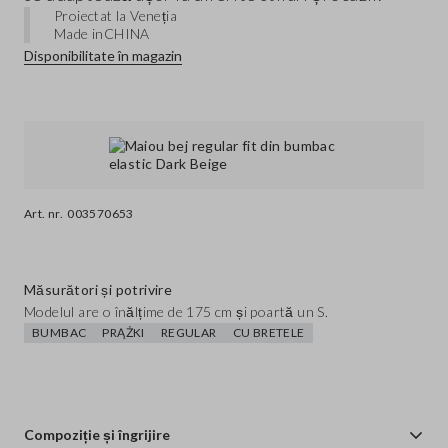
Proiectat la Veneția
Made in
CHINA
Disponibilitate în magazin
Art. nr.
003570653
Măsurători și potrivire
Modelul are o înălțime de 175 cm și poartă un S.
BUMBAC
PRĄŻKI
REGULAR
CU BRETELE
Compoziție și îngrijire