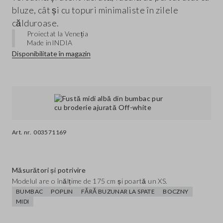
bluze, cât și cu topuri minimaliste în zilele
călduroase.
Proiectat la Veneția
Made in
INDIA
Disponibilitate în magazin
Art. nr.
003571169
Măsurători și potrivire
Modelul are o înălțime de 175 cm și poartă un XS.
BUMBAC
POPLIN
FĂRĂ BUZUNAR LA SPATE
BOCZNY
MIDI