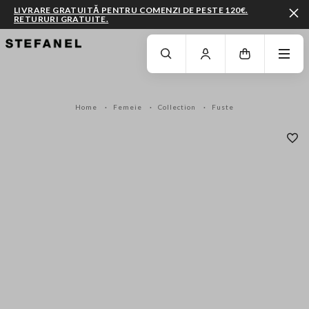
LIVRARE GRATUITĂ PENTRU COMENZI DE PESTE 120€.
RETURURI GRATUITE.
MERGI LA CONȚINUTUL PRINCIPAL
DERULEAZĂ ÎN JOS
Home
Femeie
Collection
Fuste