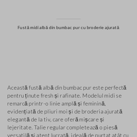
Fustă midi albă din bumbac pur cu broderie ajurată
label.color
Această fustă albă din bumbac pur este perfectă
pentru ținute fresh și rafinate. Modelul midi se
remarcă printr-o linie amplă și feminină,
evidențiată de pliuri moi și de broderia ajurată
elegantă de la tiv, care oferă mișcare și
lejeritate. Talie regular completează o piesă
versatilă și atent lucrată, ideală de purtat atât cu