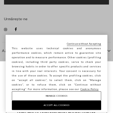
Urmărește-ne
Continue without Accepting
This website uses technical cookies and anonymous
AJUTOR
performance cookies, which remain active to guarantee site
operation and to measure performance. Other cookies (profiling
cookies), including third party cookies, serve to check your
browsing habits in order to offer specific products and services
COMPANIE
in line with your real interests. Your consent is necessary for
Navighezi pe STEFANEL Italia, vrei să
the use of these cookies. To accept the profiling cookies, click
salvezi locația ta?
on "accept all cookies”, to select them, click on “Manage
CONTACTE
cookies”, or to refuse them, click on “Continue without
accepting”. For more information, please see our
Cookie Policy
MANAGE COOKIES
CONFIRMĂ
Copyright © Ovs S.p.A. P.Iva 04240010274 - Cap. Soc.
290.923.470 -
2.4.0
ACCEPT ALL COOKIES
footer.item.country
România
LABEL.MULTICOUNTRYPOPUP.CHOOSECOUNTRY