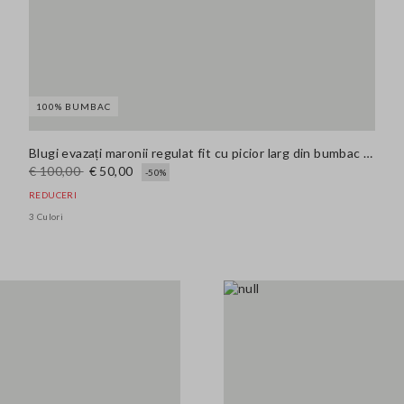
100% BUMBAC
Blugi evazați maronii regulat fit cu picior larg din bumbac denim pur
€ 100,00
€ 50,00
-50%
REDUCERI
3 Culori