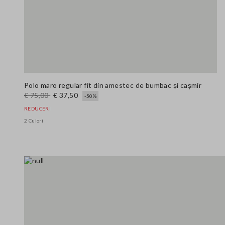
Polo maro regular fit din amestec de bumbac și cașmir
€ 75,00
€ 37,50
-50%
REDUCERI
2 Culori