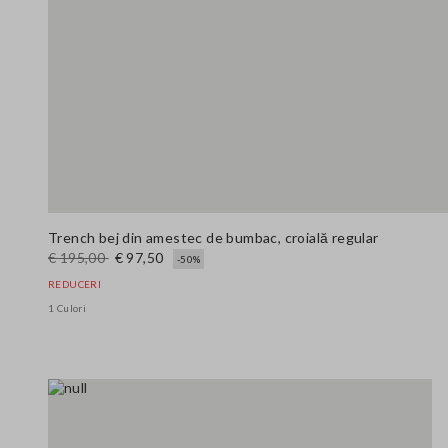
Trench bej din amestec de bumbac, croială regular
€ 195,00
€ 97,50
-50%
REDUCERI
1 Culori