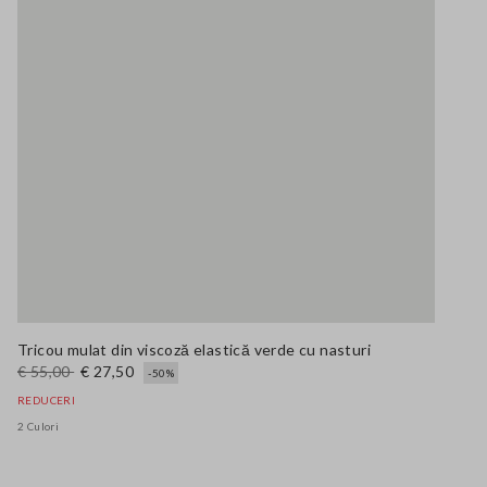
Tricou mulat din viscoză elastică verde cu nasturi
€ 55,00
€ 27,50
-50%
REDUCERI
2 Culori