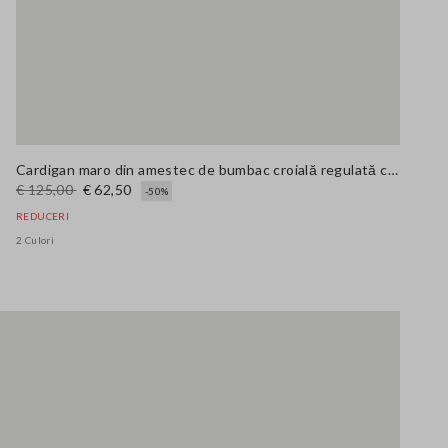
Cardigan maro din amestec de bumbac croială regulată cu buzunare
€ 125,00
€ 62,50
-50%
REDUCERI
2 Culori