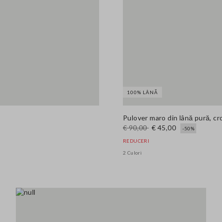
100% LÂNĂ
Pulover maro din lână pură, cro
€ 90,00
€ 45,00
-50%
REDUCERI
2 Culori