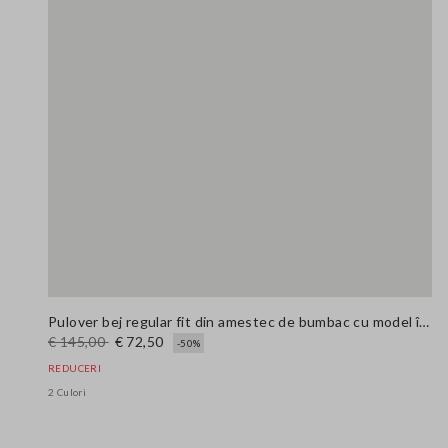
Pulover bej regular fit din amestec de bumbac cu model în carouri
€ 145,00
€ 72,50
-50%
REDUCERI
2 Culori