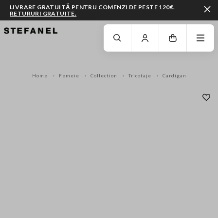
LIVRARE GRATUITĂ PENTRU COMENZI DE PESTE 120€.
RETURURI GRATUITE.
MERGI LA CONȚINUTUL PRINCIPAL
DERULEAZĂ ÎN JOS
Home
Femeie
Collection
Tricotaje
Cardigan