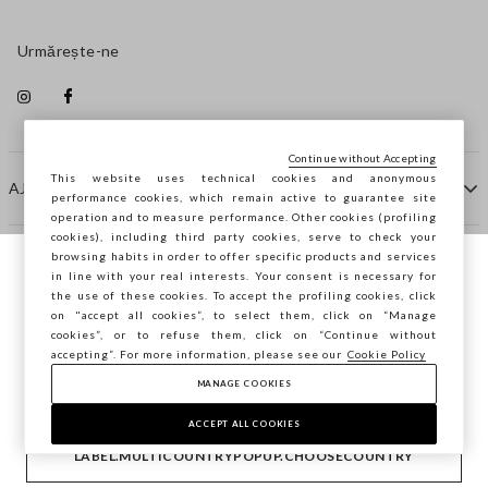
Urmărește-ne
Continue without Accepting
This website uses technical cookies and anonymous
AJUTOR
performance cookies, which remain active to guarantee site
operation and to measure performance. Other cookies (profiling
cookies), including third party cookies, serve to check your
browsing habits in order to offer specific products and services
COMPANIE
in line with your real interests. Your consent is necessary for
Navighezi pe STEFANEL Italia, vrei să
the use of these cookies. To accept the profiling cookies, click
salvezi locația ta?
on "accept all cookies”, to select them, click on “Manage
CONTACTE
cookies”, or to refuse them, click on “Continue without
accepting”. For more information, please see our
Cookie Policy
MANAGE COOKIES
CONFIRMĂ
Copyright © Ovs S.p.A. P.Iva 04240010274 - Cap. Soc.
290.923.470 -
2.4.0
ACCEPT ALL COOKIES
footer.item.country
România
LABEL.MULTICOUNTRYPOPUP.CHOOSECOUNTRY