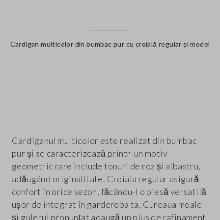
Cardigan multicolor din bumbac pur cu croială regular și model
label.color
Cardiganul multicolor este realizat din bumbac
pur și se caracterizează printr-un motiv
geometric care include tonuri de roz și albastru,
adăugând originalitate. Croiala regular asigură
confort în orice sezon, făcându-l o piesă versatilă
ușor de integrat în garderoba ta. Cureaua moale
și gulerul pronunțat adaugă un plus de rafinament