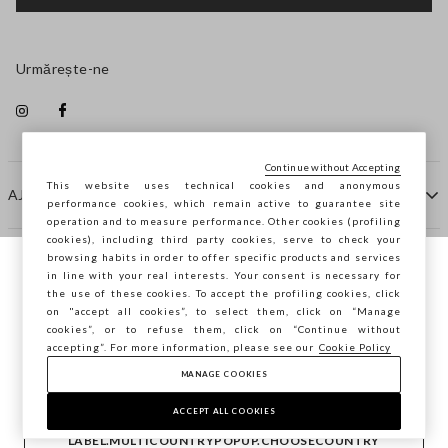
Urmărește-ne
Continue without Accepting
This website uses technical cookies and anonymous
AJUTOR
performance cookies, which remain active to guarantee site
operation and to measure performance. Other cookies (profiling
cookies), including third party cookies, serve to check your
browsing habits in order to offer specific products and services
COMPANIE
in line with your real interests. Your consent is necessary for
Navighezi pe STEFANEL Italia, vrei să
the use of these cookies. To accept the profiling cookies, click
salvezi locația ta?
on "accept all cookies”, to select them, click on “Manage
CONTACTE
cookies”, or to refuse them, click on “Continue without
accepting”. For more information, please see our
Cookie Policy
MANAGE COOKIES
CONFIRMĂ
Copyright © Ovs S.p.A. P.Iva 04240010274 - Cap. Soc.
290.923.470 -
2.4.0
ACCEPT ALL COOKIES
footer.item.country
România
LABEL.MULTICOUNTRYPOPUP.CHOOSECOUNTRY