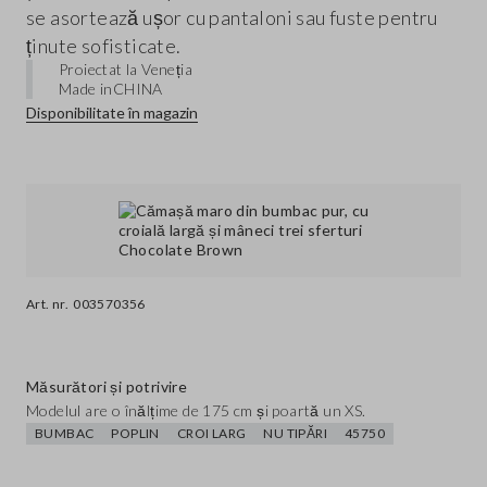
se asortează ușor cu pantaloni sau fuste pentru
ținute sofisticate.
Proiectat la Veneția
Made in
CHINA
Disponibilitate în magazin
Art. nr.
003570356
Măsurători și potrivire
Modelul are o înălțime de 175 cm și poartă un XS.
BUMBAC
POPLIN
CROI LARG
NU TIPĂRI
45750