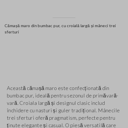
Cămașă maro din bumbac pur, cu croială largă și mâneci trei
sferturi
label.color
Această cămașă maro este confecționată din
bumbac pur, ideală pentru sezonul de primăvară-
vară. Croiala largă și designul clasic includ
închidere cu nasturi și guler tradițional. Mânecile
trei sferturi oferă pragmatism, perfecte pentru
ținute elegante și casual. O piesă versatilă care