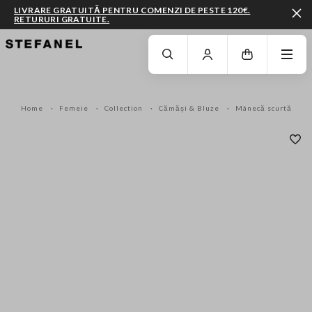
LIVRARE GRATUITĂ PENTRU COMENZI DE PESTE 120€.
RETURURI GRATUITE.
MERGI LA CONȚINUTUL PRINCIPAL
DERULEAZĂ ÎN JOS
Home
Femeie
Collection
Cămăși & Bluze
Mânecă scurtă