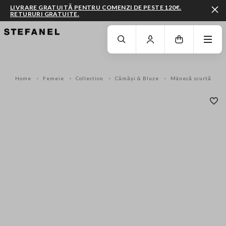
LIVRARE GRATUITĂ PENTRU COMENZI DE PESTE 120€.
RETURURI GRATUITE.
MERGI LA CONȚINUTUL PRINCIPAL
DERULEAZĂ ÎN JOS
Home
Femeie
Collection
Cămăși & Bluze
Mânecă scurtă