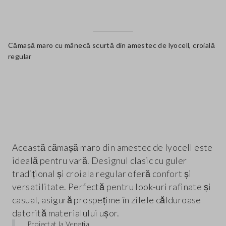
Cămașă maro cu mânecă scurtă din amestec de lyocell, croială
regular
label.color
Această cămașă maro din amestec de lyocell este
ideală pentru vară. Designul clasic cu guler
tradițional și croiala regular oferă confort și
versatilitate. Perfectă pentru look-uri rafinate și
casual, asigură prospețime în zilele călduroase
datorită materialului ușor.
Proiectat la Veneția