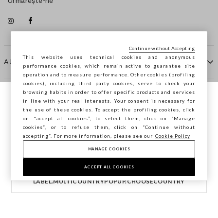
Urmărește-ne
Continue without Accepting
This website uses technical cookies and anonymous
AJUTOR
performance cookies, which remain active to guarantee site
operation and to measure performance. Other cookies (profiling
cookies), including third party cookies, serve to check your
browsing habits in order to offer specific products and services
COMPANIE
in line with your real interests. Your consent is necessary for
Navighezi pe STEFANEL Italia, vrei să
the use of these cookies. To accept the profiling cookies, click
salvezi locația ta?
on "accept all cookies”, to select them, click on “Manage
CONTACTE
cookies”, or to refuse them, click on “Continue without
accepting”. For more information, please see our
Cookie Policy
MANAGE COOKIES
CONFIRMĂ
Copyright © Ovs S.p.A. P.Iva 04240010274 - Cap. Soc.
290.923.470 -
2.4.0
ACCEPT ALL COOKIES
footer.item.country
România
LABEL.MULTICOUNTRYPOPUP.CHOOSECOUNTRY
Politica de confidențialitate
-
Cookie Policy
-
Manage cookies