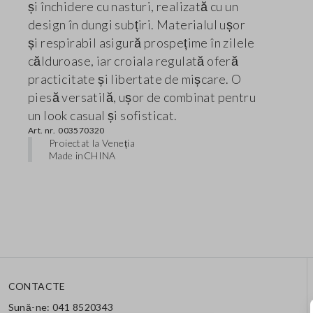
și închidere cu nasturi, realizată cu un
design în dungi subțiri. Materialul ușor
și respirabil asigură prospețime în zilele
călduroase, iar croiala regulată oferă
practicitate și libertate de mișcare. O
piesă versatilă, ușor de combinat pentru
un look casual și sofisticat.
Art. nr.
003570320
Proiectat la Veneția
Made in
CHINA
CONTACTE
Sună-ne: 041 8520343