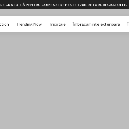
RE GRATUITĂ PENTRU COMENZI DE PESTE 120€. RETURURI GRATUITE.
ction
Trending Now
Tricotaje
Îmbrăcăminte exterioară