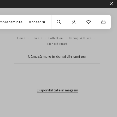
Îmbrăcăminte
Accesorii
Home
Femeie
Collection
Cămăși & Bluze
Mânecă lungă
Cămașă maro în dungi din rami pur
label.color
Disponibilitate în magazin