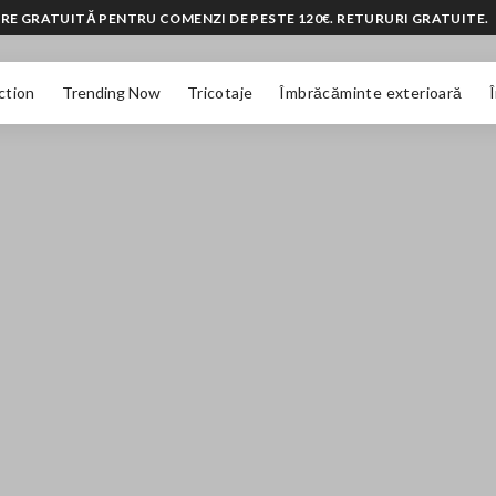
RE GRATUITĂ PENTRU COMENZI DE PESTE 120€. RETURURI GRATUITE.
ction
Trending Now
Tricotaje
Îmbrăcăminte exterioară