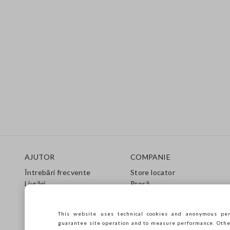
Footer
AJUTOR
COMPANIE
Întrebări frecvente
Store locator
Livrări
Presă
Returnări
Condiții de vânzare
Gift Card
Franchsing
This website uses technical cookies and anonymous per
Ghid de îngrijire
Accesibilitate
guarantee site operation and to measure performance. Other 
Ghid de mărimi
Sustenabilitate