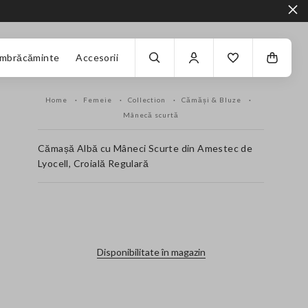
Îmbrăcăminte
Accesorii
Home
Femeie
Collection
Cămăși & Bluze
Mânecă scurtă
Cămașă Albă cu Mâneci Scurte din Amestec de
Lyocell, Croială Regulară
label.color
Disponibilitate în magazin