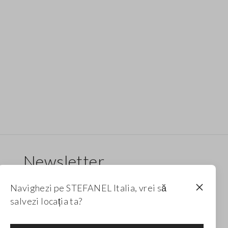
Newsletter
Primește informații despre noi drop-uri, colecții
Navighezi pe STEFANEL Italia, vrei să
și promoții. Pentru tine, reducere de 10%.
salvezi locația ta?
FOOTER.NEWSLETTER.SUBSCRIBE