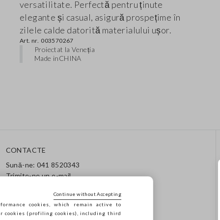
versatilitate. Perfectă pentru ținute
elegante și casual, asigură prospețime în
zilele calde datorită materialului ușor.
Art. nr.
003570267
Proiectat la Veneția
Made in
CHINA
CONTACTE
Sună-ne: 041 8520343
Trimite-ne un e-mail
Urmărește comanda / returul
tău
Continue without Accepting
formance cookies, which remain active to
cookies (profiling cookies), including third