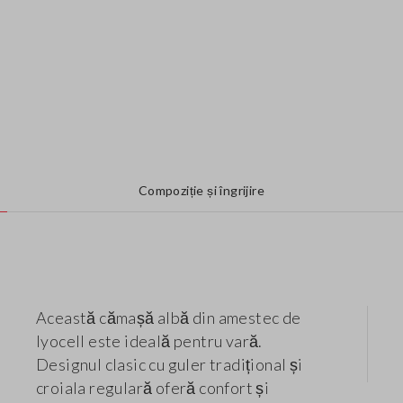
Compoziție și îngrijire
Această cămașă albă din amestec de
lyocell este ideală pentru vară.
Designul clasic cu guler tradițional și
croiala regulară oferă confort și