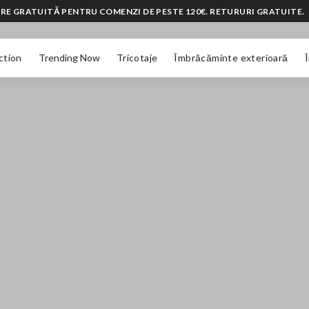
RE GRATUITĂ PENTRU COMENZI DE PESTE 120€. RETURURI GRATUITE.
ction
Trending Now
Tricotaje
Îmbrăcăminte exterioară