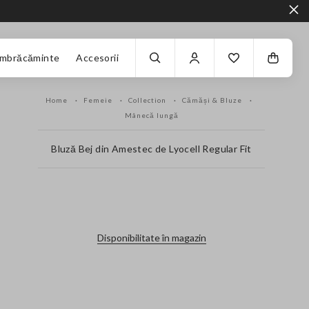
Îmbrăcăminte
Accesorii
Home
Femeie
Collection
Cămăși & Bluze
Mânecă lungă
Bluză Bej din Amestec de Lyocell Regular Fit
label.color
Disponibilitate în magazin