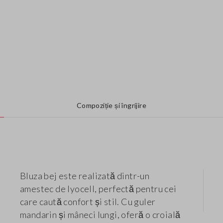
Compoziție și îngrijire
Bluza bej este realizată dintr-un
amestec de lyocell, perfectă pentru cei
care caută confort și stil. Cu guler
mandarin și mâneci lungi, oferă o croială