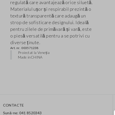
regulată care avantajează orice siluetă.
Materialul ușor și respirabil prezintă o
textură transparentă care adaugă un
strop de sofisticare designului. Ideală
pentru zilele de primăvară și vară, este
o piesă versatilă pentru a se potrivi cu
diverse ținute.
Art. nr.
003571238
Proiectat la Veneția
Made in
CHINA
CONTACTE
Sună-ne: 041 8520343