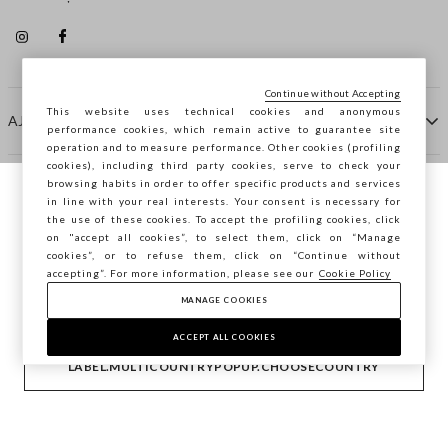
Continue without Accepting
This website uses technical cookies and anonymous
AJUTOR
performance cookies, which remain active to guarantee site
operation and to measure performance. Other cookies (profiling
cookies), including third party cookies, serve to check your
browsing habits in order to offer specific products and services
COMPANIE
in line with your real interests. Your consent is necessary for
Navighezi pe STEFANEL Italia, vrei să
the use of these cookies. To accept the profiling cookies, click
salvezi locația ta?
on "accept all cookies”, to select them, click on “Manage
CONTACTE
cookies”, or to refuse them, click on “Continue without
accepting”. For more information, please see our
Cookie Policy
MANAGE COOKIES
CONFIRMĂ
Copyright © Ovs S.p.A. P.Iva 04240010274 - Cap. Soc.
290.923.470 -
2.4.0
ACCEPT ALL COOKIES
footer.item.country
România
LABEL.MULTICOUNTRYPOPUP.CHOOSECOUNTRY
Politica de confidențialitate
-
Cookie Policy
-
Manage cookies