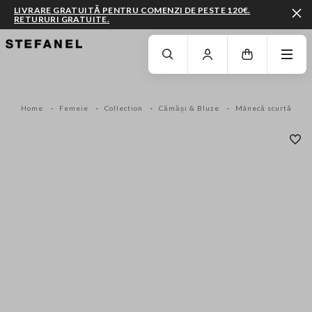
LIVRARE GRATUITĂ PENTRU COMENZI DE PESTE 120€.
RETURURI GRATUITE.
MERGI LA CONȚINUTUL PRINCIPAL
DERULEAZĂ ÎN JOS
Home
Femeie
Collection
Cămăși & Bluze
Mânecă scurtă