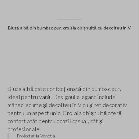
Bluză albă din bumbac pur, croiala obișnuită cu decolteu în V
label.color
Bluza albă este confecționată din bumbac pur,
ideal pentru vară. Designul elegant include
mâneci scurte și decolteu în V cu șiret decorativ
pentru un aspect unic. Croiala obișnuită oferă
confort atât pentru ocazii casual, cât și
profesionale.
Proiectat la Veneția