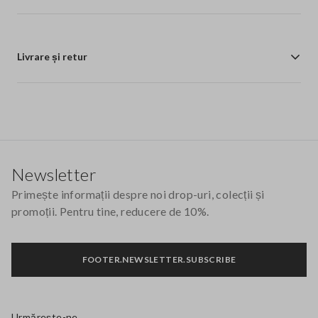
Livrare și retur
Footer
Newsletter
Primește informații despre noi drop-uri, colecții și
promoții. Pentru tine, reducere de 10%.
FOOTER.NEWSLETTER.SUBSCRIBE
Urmărește-ne