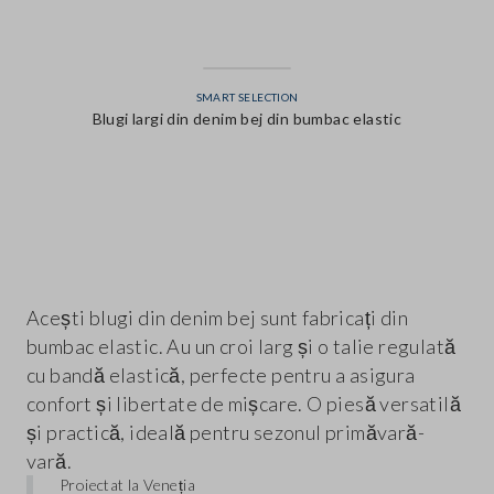
SMART SELECTION
Blugi largi din denim bej din bumbac elastic
label.color
Acești blugi din denim bej sunt fabricați din
bumbac elastic. Au un croi larg și o talie regulată
cu bandă elastică, perfecte pentru a asigura
confort și libertate de mișcare. O piesă versatilă
și practică, ideală pentru sezonul primăvară-
vară.
Proiectat la Veneția