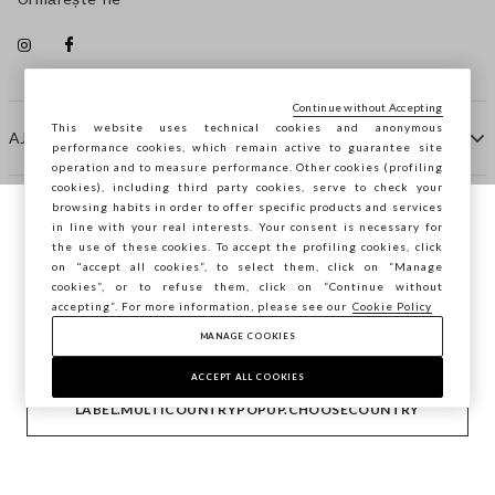
Continue without Accepting
This website uses technical cookies and anonymous
AJUTOR
performance cookies, which remain active to guarantee site
operation and to measure performance. Other cookies (profiling
cookies), including third party cookies, serve to check your
browsing habits in order to offer specific products and services
COMPANIE
in line with your real interests. Your consent is necessary for
Navighezi pe STEFANEL Italia, vrei să
the use of these cookies. To accept the profiling cookies, click
salvezi locația ta?
on "accept all cookies”, to select them, click on “Manage
CONTACTE
cookies”, or to refuse them, click on “Continue without
accepting”. For more information, please see our
Cookie Policy
MANAGE COOKIES
CONFIRMĂ
Copyright © Ovs S.p.A. P.Iva 04240010274 - Cap. Soc.
290.923.470 -
2.4.0
ACCEPT ALL COOKIES
footer.item.country
România
LABEL.MULTICOUNTRYPOPUP.CHOOSECOUNTRY
Politica de confidențialitate
-
Cookie Policy
-
Manage cookies