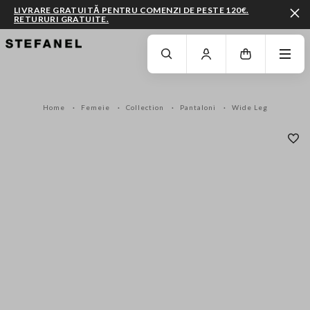
LIVRARE GRATUITĂ PENTRU COMENZI DE PESTE 120€.
RETURURI GRATUITE.
MERGI LA CONȚINUTUL PRINCIPAL
DERULEAZĂ ÎN JOS
Home
Femeie
Collection
Pantaloni
Wide Leg