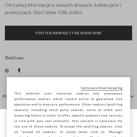
Otrzymuj informacje o nowych dropach, kolekcjach i
promocjach. Dla Ciebie 10% zniżki.
FOOTER.NEWSLETTER.SUBSCRIBE
Śledź nas
Continue without Accepting
This website uses technical cookies and anonymous
POMOC
performance cookies, which remain active to guarantee site
operation and to measure performance. Other cookies (profiling
cookies), including third party cookies, serve to check your
browsing habits in order to offer specific products and services
FIRMA
in line with your real interests. Your consent is necessary for
Przeglądasz STEFANEL Italia, chcesz
the use of these cookies. To accept the profiling cookies, click
zapisać swoją lokalizację?
on "accept all cookies”, to select them, click on “Manage