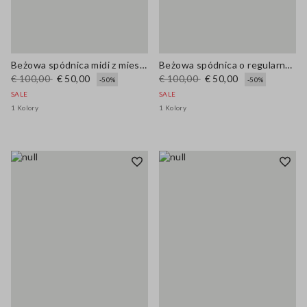
Beżowa spódnica midi z mieszanki bawełny regular fit
Beżowa spódnica o regularnym kroju z elastycznym paskiem
€ 100,00
€ 50,00
€ 100,00
€ 50,00
-50%
-50%
SALE
SALE
1 Kolory
1 Kolory