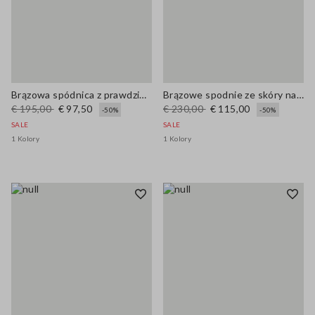
Brązowa spódnica z prawdziwej skóry, regularny krój
Brązowe spodnie ze skóry naturalnej o regularnym kroju
€ 195,00
€ 97,50
€ 230,00
€ 115,00
-50%
-50%
SALE
SALE
1 Kolory
1 Kolory