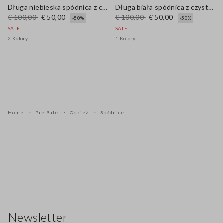
Długa niebieska spódnica z czystej bawełny z haftem ażurowym
Długa biała spódnica z czystej bawełny
€ 100,00
€ 50,00
€ 100,00
€ 50,00
-50%
-50%
SALE
SALE
2 Kolory
1 Kolory
Home
Pre-Sale
Odzież
Spódnice
Stopka
Newsletter