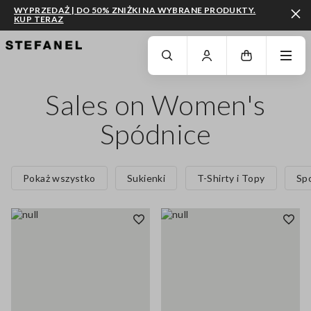
WYPRZEDAŻ | DO 50% ZNIŻKI NA WYBRANE PRODUKTY.
KUP TERAZ
PRZEJDŹ DO GŁÓWNEJ TREŚCI
PRZEWIŃ NA DÓŁ STRONY
Sales on Women's
Spódnice
Pokaż wszystko
Sukienki
T-Shirty i Topy
Sp