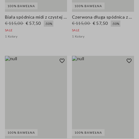
100% BAWEŁNA
100% BAWEŁNA
Biała spódnica midi z czystej bawełny z ażurowym haftem
Czerwona długa spódnica z czystej bawełny regular fit
€ 115,00
€ 57,50
€ 115,00
€ 57,50
-50%
-50%
SALE
SALE
1 Kolory
1 Kolory
100% BAWEŁNA
100% BAWEŁNA