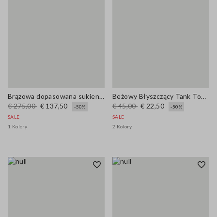
Brązowa dopasowana sukienka bez rękawów z prawdziwej skóry z dekoltem w kształcie litery V
Beżowy Błyszczący Tank Top z Wiskozy Slim Fit
€ 275,00
€ 137,50
€ 45,00
€ 22,50
-50%
-50%
SALE
SALE
1 Kolory
2 Kolory