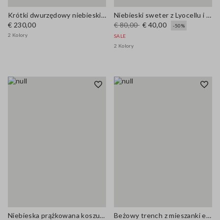
Krótki dwurzędowy niebieski płaszcz z mieszanki wełny
Niebieski sweter z Lyocellu i bawełny regular fit z dekoltem V
€ 230,00
€ 80,00
€ 40,00
-50%
2 Kolory
SALE
2 Kolory
Niebieska prążkowana koszula z elastycznej bawełny, regular fit
Beżowy trench z mieszanki elastycznej bawełny, oversize