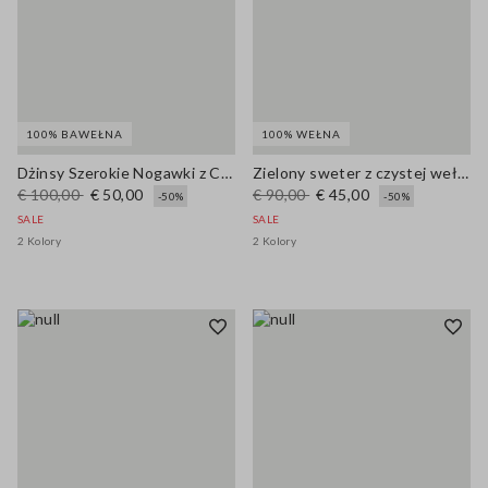
100% BAWEŁNA
100% WEŁNA
Dżinsy Szerokie Nogawki z Czystej Niebieskiej Bawełny Denimowej
Zielony sweter z czystej wełny o regularnym kroju z kołnierzem polo
€ 100,00
€ 50,00
€ 90,00
€ 45,00
-50%
-50%
SALE
SALE
2 Kolory
2 Kolory