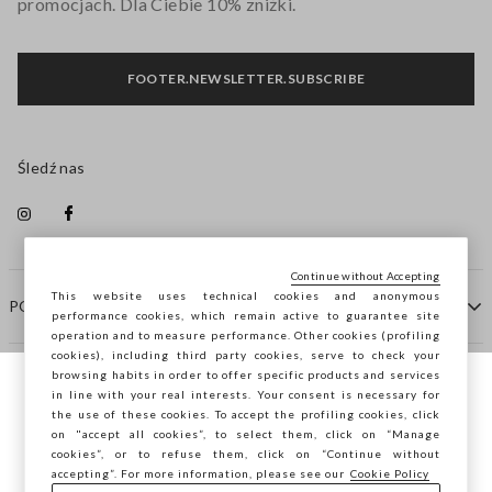
promocjach. Dla Ciebie 10% zniżki.
FOOTER.NEWSLETTER.SUBSCRIBE
Śledź nas
Continue without Accepting
This website uses technical cookies and anonymous
POMOC
performance cookies, which remain active to guarantee site
operation and to measure performance. Other cookies (profiling
cookies), including third party cookies, serve to check your
browsing habits in order to offer specific products and services
FIRMA
in line with your real interests. Your consent is necessary for
Przeglądasz STEFANEL Italia, chcesz
the use of these cookies. To accept the profiling cookies, click
zapisać swoją lokalizację?
on "accept all cookies”, to select them, click on “Manage
KONTAKTY
cookies”, or to refuse them, click on “Continue without
accepting”. For more information, please see our
Cookie Policy