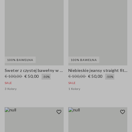
100% BAWEŁNA
100% BAWEŁNA
Sweter z czystej bawełny w wielokolorowe pasy, regular fit z kołnierzem polo
Niebieskie jeansy straight fit z czystej bawełny
€ 100,00
€ 50,00
€ 100,00
€ 50,00
-50%
-50%
SALE
SALE
3 Kolory
1 Kolory