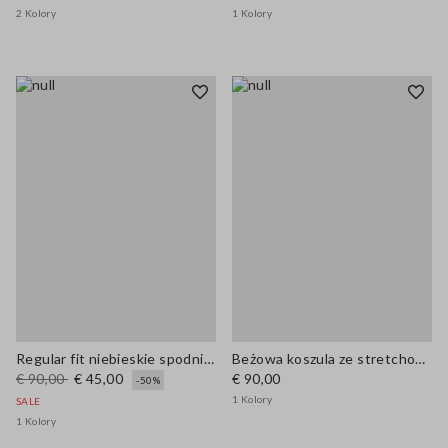
2 Kolory
1 Kolory
Regular fit niebieskie spodnie z mieszanki wiskozy
Beżowa koszula ze stretchowego bawełny regular fit z kołnierzykiem
€ 90,00
€ 45,00
€ 90,00
-50%
1 Kolory
SALE
1 Kolory