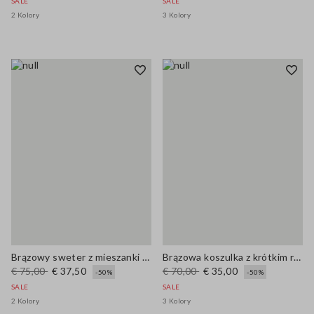
SALE
SALE
2 Kolory
3 Kolory
Brązowy sweter z mieszanki wełny i bawełny regular fit
Brązowa koszulka z krótkim rękawem, regularny fason z mieszanki wełny
€ 75,00
€ 37,50
€ 70,00
€ 35,00
-50%
-50%
SALE
SALE
2 Kolory
3 Kolory