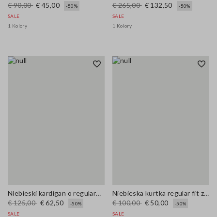
€ 90,00
€ 45,00
€ 265,00
€ 132,50
-50%
-50%
SALE
SALE
1 Kolory
1 Kolory
Niebieski kardigan o regularnym kroju z mieszanki bawełny z kieszeniami
Niebieska kurtka regular fit z pełnym zamkiem
€ 125,00
€ 62,50
€ 100,00
€ 50,00
-50%
-50%
SALE
SALE