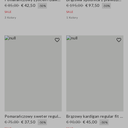
€ 85,00
€ 42,50
€ 195,00
€ 97,50
-50%
-50%
SALE
SALE
3 Kolory
1 Kolory
Pomarańczowy sweter regular fit z mieszanki wełny i bawełny
Brązowy kardigan regular fit z mieszanki wełny i bawełny
€ 75,00
€ 37,50
€ 90,00
€ 45,00
-50%
-50%