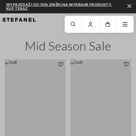
WYPRZEDAŻ | DO 50% ZNIŻKI NA WYBRANE PRODUKTY.
KUP TERAZ
PRZEJDŹ DO GŁÓWNEJ TREŚCI
PRZEWIŃ NA DÓŁ STRONY
Mid Season Sale