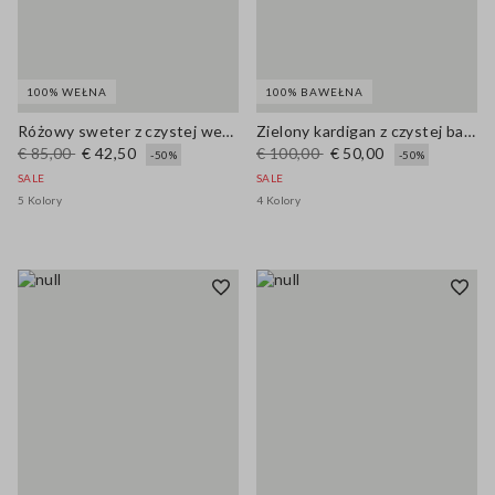
100% WEŁNA
100% BAWEŁNA
Różowy sweter z czystej wełny oversize
Zielony kardigan z czystej bawełny regular fit z guzikami
€ 85,00
€ 42,50
€ 100,00
€ 50,00
-50%
-50%
SALE
SALE
5 Kolory
4 Kolory