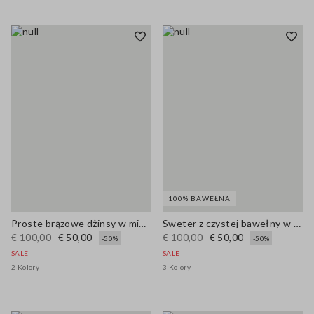
100% BAWEŁNA
Proste brązowe dżinsy w mieszance bawełny i lyocellu
Sweter z czystej bawełny w wielokolorowe paski regular fit z kołnierzem polo
€ 100,00
€ 50,00
€ 100,00
€ 50,00
-50%
-50%
SALE
SALE
2 Kolory
3 Kolory