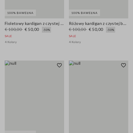
100% BAWEŁNA
100% BAWEŁNA
Fioletowy kardigan z czystej bawełny w regularnym kroju z guzikami
Różowy kardigan z czystej bawełny regularnego kroju z guzikami
€ 100,00
€ 50,00
€ 100,00
€ 50,00
-50%
-50%
SALE
SALE
4 Kolory
4 Kolory