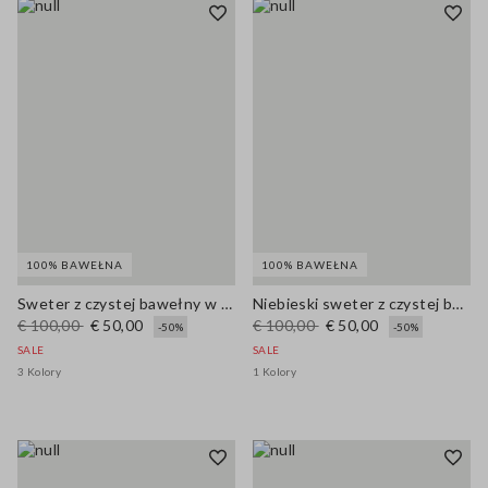
100% BAWEŁNA
100% BAWEŁNA
Sweter z czystej bawełny w wielokolorowe paski z kołnierzem polo, regularny krój
Niebieski sweter z czystej bawełny w białe paski i oversize
€ 100,00
€ 50,00
€ 100,00
€ 50,00
-50%
-50%
SALE
SALE
3 Kolory
1 Kolory