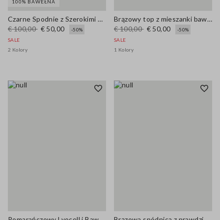
100% BAWEŁNA
Czarne Spodnie z Szerokimi Nogawkami z Czystej Bawełny
Brązowy top z mieszanki bawełny o regularnym kroju z haftem
€ 100,00
€ 50,00
€ 100,00
€ 50,00
-50%
-50%
SALE
SALE
2 Kolory
1 Kolory
Pomarańczowy Lyocell i Bawełniany Sweter Regular Fit Z Kołnierzem Polo
Brązowa spódnica z prawdziwej skóry, regularny krój