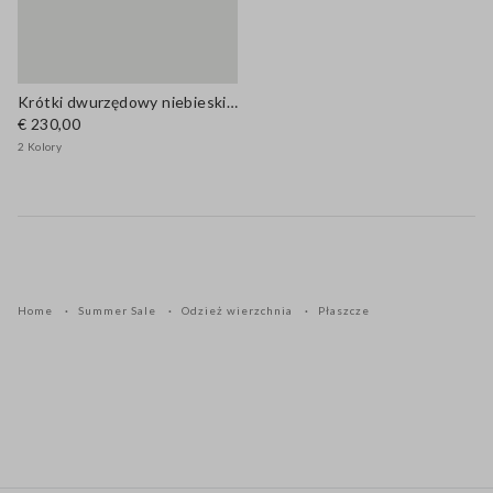
Krótki dwurzędowy niebieski płaszcz z mieszanki wełny
€ 230,00
2 Kolory
Home
Summer Sale
Odzież wierzchnia
Płaszcze