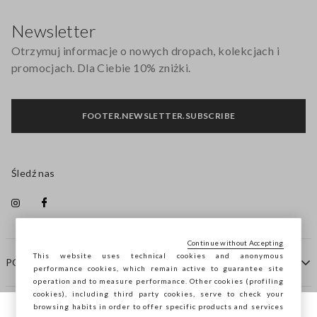
Stopka
Newsletter
Otrzymuj informacje o nowych dropach, kolekcjach i
promocjach. Dla Ciebie 10% zniżki.
FOOTER.NEWSLETTER.SUBSCRIBE
Śledź nas
Continue without Accepting
This website uses technical cookies and anonymous
POMOC
performance cookies, which remain active to guarantee site
operation and to measure performance. Other cookies (profiling
cookies), including third party cookies, serve to check your
browsing habits in order to offer specific products and services
FIRMA