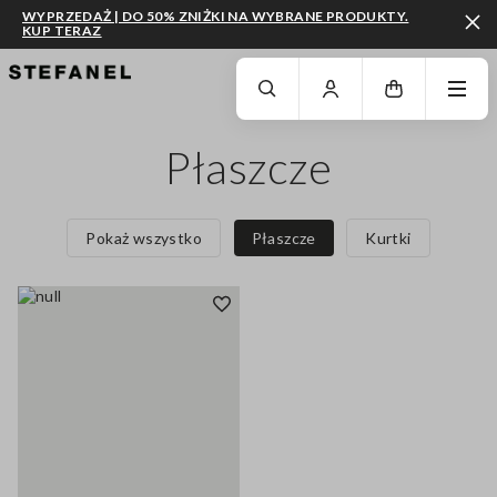
WYPRZEDAŻ | DO 50% ZNIŻKI NA WYBRANE PRODUKTY.
KUP TERAZ
PRZEJDŹ DO GŁÓWNEJ TREŚCI
PRZEWIŃ NA DÓŁ STRONY
Płaszcze
Pokaż wszystko
Płaszcze
Kurtki