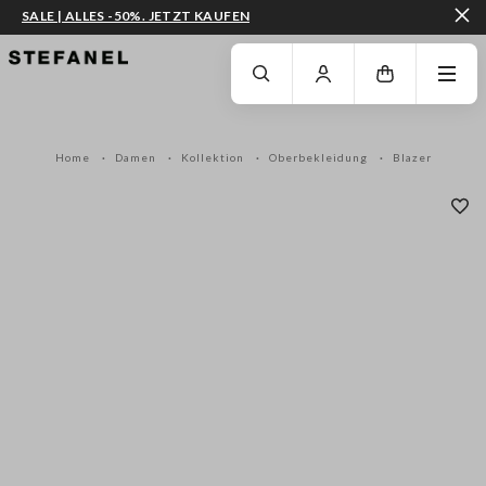
SALE | ALLES -50%. JETZT KAUFEN
ZUM HAUPTINHALT SPRINGEN
GEHEN SIE ZUM ENDE DER SEITE
Home
Damen
Kollektion
Oberbekleidung
Blazer