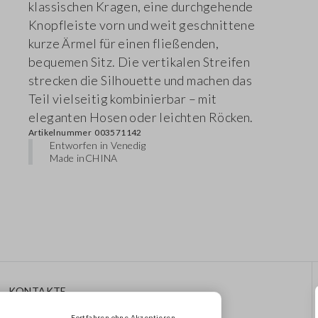
klassischen Kragen, eine durchgehende
Knopfleiste vorn und weit geschnittene
kurze Ärmel für einen fließenden,
bequemen Sitz. Die vertikalen Streifen
strecken die Silhouette und machen das
Teil vielseitig kombinierbar – mit
eleganten Hosen oder leichten Röcken.
Artikelnummer
003571142
Entworfen in Venedig
Made in
CHINA
KONTAKTE
Rufen Sie Uns An: 041
Fortfahren ohne Akzeptieren