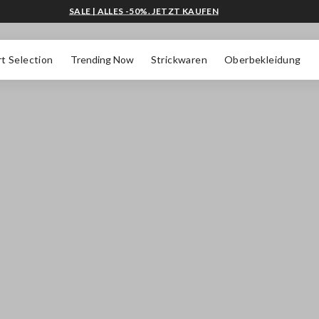
SALE | ALLES -50%. JETZT KAUFEN
t Selection
Trending Now
Strickwaren
Oberbekleidung