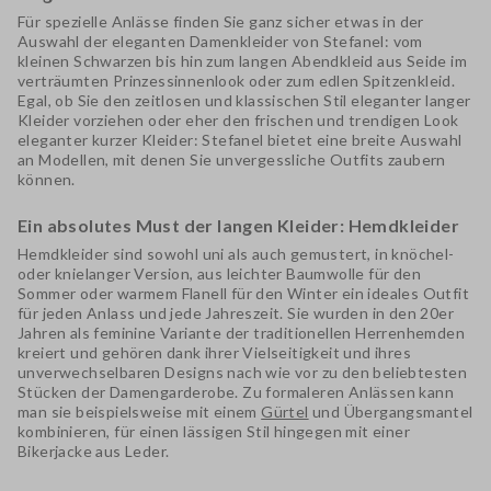
Für spezielle Anlässe finden Sie ganz sicher etwas in der
Auswahl der
eleganten Damenkleider von Stefanel
: vom
kleinen Schwarzen
bis hin zum langen Abendkleid aus Seide im
verträumten Prinzessinnenlook oder zum edlen Spitzenkleid.
Egal, ob Sie den zeitlosen und klassischen Stil
eleganter langer
Kleider
vorziehen oder eher den frischen und trendigen Look
eleganter kurzer Kleider
: Stefanel bietet eine breite Auswahl
an Modellen, mit denen Sie unvergessliche Outfits zaubern
können.
Ein absolutes Must der langen Kleider: Hemdkleider
Hemdkleider
sind sowohl uni als auch gemustert, in knöchel-
oder knielanger Version, aus leichter Baumwolle für den
Sommer oder warmem Flanell für den Winter ein ideales Outfit
für jeden Anlass und jede Jahreszeit. Sie wurden in den 20er
Jahren als feminine Variante der traditionellen Herrenhemden
kreiert und gehören dank ihrer Vielseitigkeit und ihres
unverwechselbaren Designs nach wie vor zu den beliebtesten
Stücken der Damengarderobe. Zu formaleren Anlässen kann
man sie beispielsweise mit einem
Gürtel
und Übergangsmantel
kombinieren, für einen lässigen Stil hingegen mit einer
Bikerjacke aus Leder.