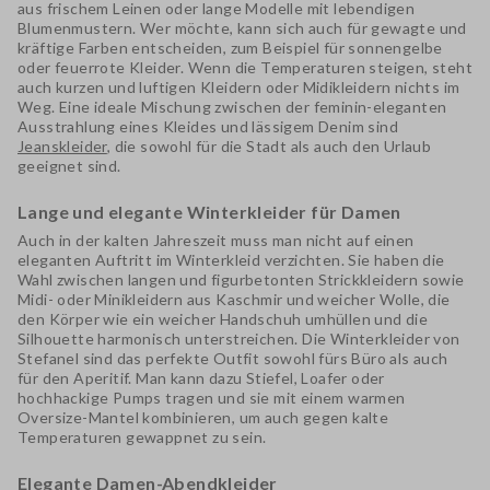
aus frischem
Leinen
oder lange Modelle mit
lebendigen
Blumenmustern
. Wer möchte, kann sich auch für gewagte und
kräftige Farben entscheiden, zum Beispiel für
sonnengelbe
oder
feuerrote Kleider
. Wenn die Temperaturen steigen, steht
auch kurzen und luftigen Kleidern oder
Midikleidern
nichts im
Weg. Eine ideale Mischung zwischen der feminin-eleganten
Ausstrahlung eines Kleides und lässigem Denim sind
Jeanskleider
, die sowohl für die Stadt als auch den Urlaub
geeignet sind.
Lange und elegante Winterkleider für Damen
Auch in der kalten Jahreszeit muss man nicht auf einen
eleganten Auftritt im
Winterkleid
verzichten. Sie haben die
Wahl zwischen langen und figurbetonten Strickkleidern sowie
Midi- oder Minikleidern aus Kaschmir und weicher Wolle, die
den Körper wie ein weicher Handschuh umhüllen und die
Silhouette harmonisch unterstreichen. Die Winterkleider von
Stefanel sind das perfekte Outfit sowohl fürs Büro als auch
für den Aperitif. Man kann dazu
Stiefel, Loafer oder
hochhackige Pumps
tragen und sie mit einem warmen
Oversize-Mantel kombinieren, um auch gegen kalte
Temperaturen gewappnet zu sein.
Elegante Damen-Abendkleider