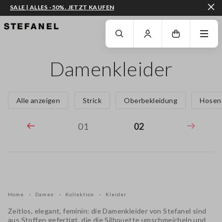
SALE | ALLES -50%. JETZT KAUFEN
ZUM HAUPTINHALT SPRINGEN
GEHEN SIE ZUM ENDE DER SEITE
Damenkleider
Alle anzeigen
Strick
Oberbekleidung
Hosen
01
02
Home
Damen
Kollektion
Kleider
Zeitlos, elegant, feminin: die
Damenkleider von Stefanel
sind
aus Stoffen gefertigt, die die Silhouette umschmeicheln und