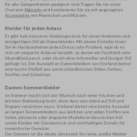
für alle Gelegenheiten geeignet sind.Tragen Sie sie unter
Oversize-
Mänteln
und kombinieren Sie sie mit
angesagten
Accessoires
wie
Maxischals
und
Mützen
.
Kleider für jeden Anlass
Es gibt kein besseres Kleidungsstück für einen femininen und
einzigartigen Stil als
Damenkleider
. Mit einem Einteiler lösen
Sie im Handumdrehen jedes Dresscode-Problem, egal ob es
sich um elegante Anlässe handelt, zu denen ein
Festkleid
oder
Abendkleid
passt, oder ob ein eher
informeller und lässiger
Stil
gefragt ist. Die Auswahl an
Damenkleidern von Stefanel
bietet
eine bunte Vielfalt aus unterschiedlichsten Stilen, Farben,
Stoffen und Schnitten.
Damen-Sommerkleider
Im Sommer macht sich der Wunsch nach einer
frischen und
leichten Bekleidung
breit, ohne dass man dabei auf Stil und
Eleganz verzichten muss. Stefanel bietet eine breite Auswahl
an langen Sommerkleidern aus leichten und edlen Stoffen wie
Seide
, plissierte oder drapierte Modelle im
klassischen Stil
sowie Kleider mit Glockenrock und reichhaltigen Details für
romantische Gemüter.
Der Sommer ist die ideale Jahreszeit für reine, weiße Kleider