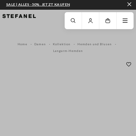
SALE | ALLES -50%. JETZT KAUFEN
ZUM HAUPTINHALT SPRINGEN
GEHEN SIE ZUM ENDE DER SEITE
Home
Damen
Kollektion
Hemden und Blusen
Langarm-Hemden