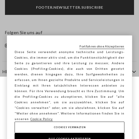
FOOTER.NEWSLETTER.SUBSCRIBE
Folgen Sie uns auf
Fortfahren ohne Akzeptieren
Diese Seite verwendet anonyme technische und Leistungs-
Cookies, die immer aktiv sind, um die Funktionstüchtigkeit der
Seite zu garantieren und ihre Leistung zu messen; Andere
Cookies (Profiling-Cookies), die auch von Dritten gesetzt
HILFE
werden, dienen hingegen dazu, Ihre Surfgewohnheiten zu
erfassen, um Ihnen gezielte Produkte und Serviceleistungen in
Einklang mit Ihren tatsächlichen Interessen anbieten zu
Sie surfen auf der Seite von STEFANEL
können. Für ihre Verwendung braucht es Ihre Zustimmung. Um
AGENTUR
die Profiling-Cookies zu akzeptieren, klicken Sie auf "alle
Deutschland, möchten Sie Ihren Standort
Cookies annehmen", um sie auszuwählen, klicken Sie auf
speichern?
"Cookies verwalten" oder, um sie abzulehnen, klicken Sie auf
KONTAKTE
"Weiter ohne annehmen". Weitere Informationen finden Sie in
unseren
Cookie Policy
COOKIES VERWALTEN
BESTÄTIGEN
Copyright © Ovs S.p.A. MwSt.-Nr. 04240010274 - Kap.
Kap. 290.923.470 -
2.4.0
ALLE COOKIES AKZEPTIEREN