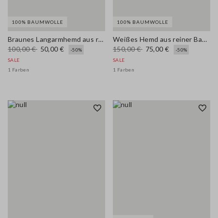
100% BAUMWOLLE
100% BAUMWOLLE
Braunes Langarmhemd aus reiner Baumwolle in Regular Fit
Weißes Hemd aus reiner Baumwolle mit Lochstickerei im Oversize-Fit
100,00 €
50,00 €
150,00 €
75,00 €
-50%
-50%
SALE
SALE
1 Farben
1 Farben