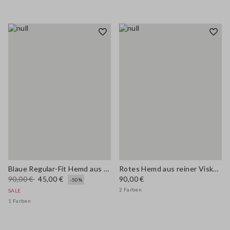
Blaue Regular-Fit Hemd aus Baumwollmischung mit Taschen
Rotes Hemd aus reiner Viskose im Regular Fit mit Serafino-Kragen
90,00 €
45,00 €
90,00 €
-50%
2 Farben
SALE
1 Farben