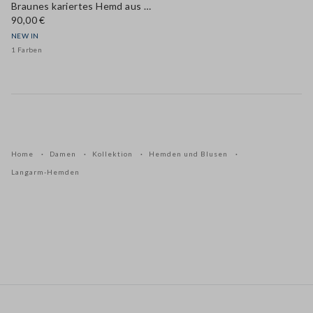
Braunes kariertes Hemd aus reiner Baumwolle mit Schlupfkragen, Regular Fit
90,00 €
NEW IN
1 Farben
Home
Damen
Kollektion
Hemden und Blusen
Langarm-Hemden
Footer