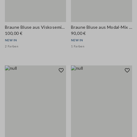
Braune Bluse aus Viskosemix mit Schluppe, Regular Fit
Braune Bluse aus Modal-Mix mit Stehkragen, Regular Fit
100,00 €
90,00 €
NEW IN
NEW IN
2 Farben
1 Farben