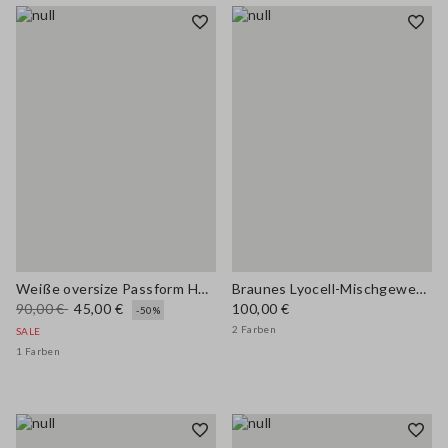
Weiße oversize Passform Hemd aus reiner Viskose
Braunes Lyocell-Mischgewebe Hemd Regular Fit
90,00 €
45,00 €
100,00 €
-50%
2 Farben
SALE
1 Farben