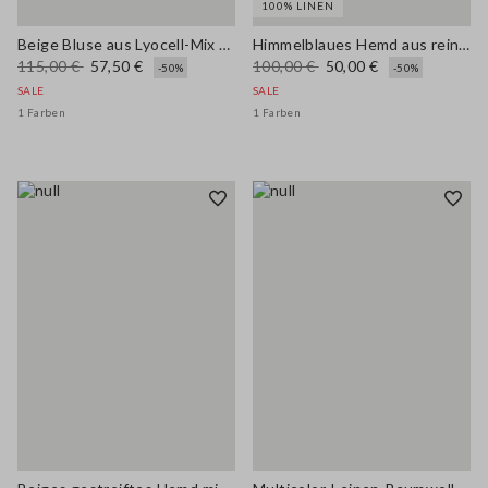
100% LINEN
Beige Bluse aus Lyocell-Mix Regular Fit
Himmelblaues Hemd aus reinem Leinen im Regular Fit
115,00 €
57,50 €
100,00 €
50,00 €
-50%
-50%
SALE
SALE
1 Farben
1 Farben