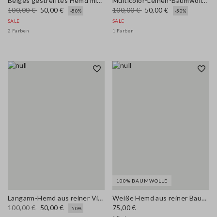
Beiges gestreiftes Hemd mit langen Ärmeln aus reinem Ramie
Multicolor-Leinen-Baumwoll-Mischung Hemd mit regulärer Passform
100,00 €
50,00 €
100,00 €
50,00 €
-50%
-50%
SALE
SALE
2 Farben
1 Farben
100% BAUMWOLLE
Langarm-Hemd aus reiner Viskose mit buntem Karomuster im Regular Fit
Weiße Hemd aus reiner Baumwolle im Regular Fit
100,00 €
50,00 €
75,00 €
-50%