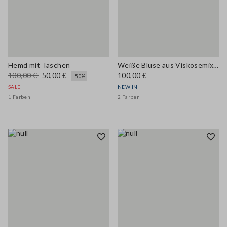
Hemd mit Taschen
Weiße Bluse aus Viskosemix mit Schleifenkragen, Regular Fit
100,00 €
50,00 €
100,00 €
-50%
SALE
NEW IN
1 Farben
2 Farben