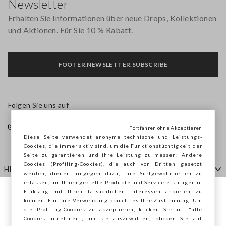
Newsletter
Erhalten Sie Informationen über neue Drops, Kollektionen
und Aktionen. Für Sie 10 % Rabatt.
FOOTER.NEWSLETTER.SUBSCRIBE
Folgen Sie uns auf
Fortfahren ohne Akzeptieren
Diese Seite verwendet anonyme technische und Leistungs-
Cookies, die immer aktiv sind, um die Funktionstüchtigkeit der
Seite zu garantieren und ihre Leistung zu messen; Andere
Cookies (Profiling-Cookies), die auch von Dritten gesetzt
HILFE
werden, dienen hingegen dazu, Ihre Surfgewohnheiten zu
erfassen, um Ihnen gezielte Produkte und Serviceleistungen in
Einklang mit Ihren tatsächlichen Interessen anbieten zu
Sie surfen auf der Seite von STEFANEL
können. Für ihre Verwendung braucht es Ihre Zustimmung. Um
AGENTUR
die Profiling-Cookies zu akzeptieren, klicken Sie auf "alle
Deutschland, möchten Sie Ihren Standort
Cookies annehmen", um sie auszuwählen, klicken Sie auf