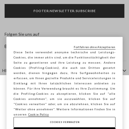
FOOTER.NEWSLETTER.SUBSCRIBE
Folgen Sie uns auf
Fortfahren ohne Akzeptieren
Diese Seite verwendet anonyme technische und Leistungs-
Cookies, die immer aktiv sind, um die Funktionstüchtigkeit der
Seite zu garantieren und ihre Leistung zu messen; Andere
Cookies (Profiling-Cookies), die auch von Dritten gesetzt
HILFE
werden, dienen hingegen dazu, Ihre Surfgewohnheiten zu
erfassen, um Ihnen gezielte Produkte und Serviceleistungen in
Einklang mit Ihren tatsächlichen Interessen anbieten zu
Sie surfen auf der Seite von STEFANEL
können. Für ihre Verwendung braucht es Ihre Zustimmung. Um
AGENTUR
die Profiling-Cookies zu akzeptieren, klicken Sie auf "alle
Deutschland, möchten Sie Ihren Standort
Cookies annehmen", um sie auszuwählen, klicken Sie auf
speichern?
"Cookies verwalten" oder, um sie abzulehnen, klicken Sie auf
KONTAKTE
"Weiter ohne annehmen". Weitere Informationen finden Sie in
unseren
Cookie Policy
COOKIES VERWALTEN
BESTÄTIGEN
Copyright © Ovs S.p.A. MwSt.-Nr. 04240010274 - Kap.