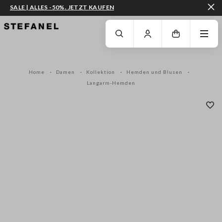
SALE | ALLES -50%. JETZT KAUFEN
ZUM HAUPTINHALT SPRINGEN
GEHEN SIE ZUM ENDE DER SEITE
Home
Damen
Kollektion
Hemden und Blusen
Langarm-Hemden