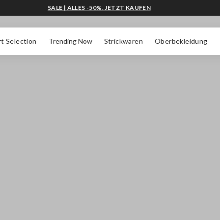
SALE | ALLES -50%. JETZT KAUFEN
t Selection
Trending Now
Strickwaren
Oberbekleidung