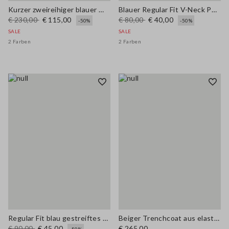
Kurzer zweireihiger blauer Wollmischmantel
Blauer Regular Fit V-Neck Pullover aus Lyocell und Baumwolle
€ 230,00
€ 115,00
€ 80,00
€ 40,00
-50%
-50%
SALE
SALE
2 Farben
2 Farben
Regular Fit blau gestreiftes Stretch-Baumwollhemd
Beiger Trenchcoat aus elastischer Baumwollmischung mit Übergröße
€ 90,00
€ 45,00
€ 265,00