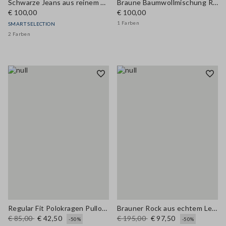
Schwarze Jeans aus reinem Baumwolle mit weitem Bein
Braune Baumwollmischung Regular Fit Weste mit Stickerei
€ 100,00
€ 100,00
1 Farben
SMART SELECTION
2 Farben
Regular Fit Polokragen Pullover aus Lyocell und Baumwolle in Orange
Brauner Rock aus echtem Leder, reguläre Passform
€ 85,00
€ 42,50
€ 195,00
€ 97,50
-50%
-50%