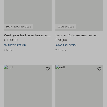
100% BAUMWOLLE
100% WOLLE
Weit geschnittene Jeans aus reinem blauem Denim-Baumwolle
Grüner Pullover aus reiner Wolle mit Polokragen und regulärer Passform
€ 100,00
€ 90,00
SMART SELECTION
SMART SELECTION
2 Farben
2 Farben