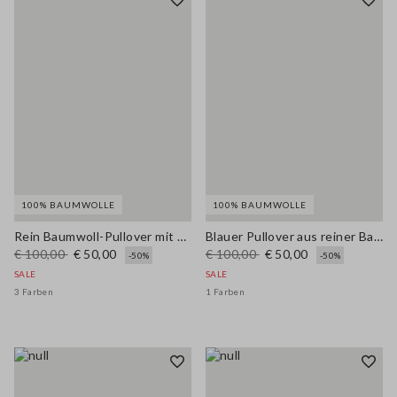
100% BAUMWOLLE
100% BAUMWOLLE
Rein Baumwoll-Pullover mit mehrfarbigen Streifen und Polo-Kragen im Regular Fit
Blauer Pullover aus reiner Baumwolle mit weißen Streifen und Oversize-Passform
€ 100,00
€ 50,00
€ 100,00
€ 50,00
-50%
-50%
SALE
SALE
3 Farben
1 Farben