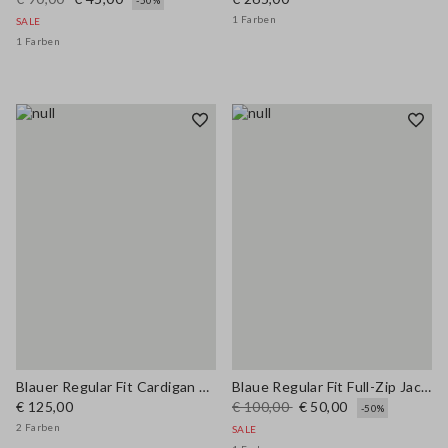
-50%
1 Farben
SALE
1 Farben
Blauer Regular Fit Cardigan aus Baumwollmischung mit Taschen
Blaue Regular Fit Full-Zip Jacke
€ 125,00
€ 100,00
€ 50,00
-50%
2 Farben
SALE