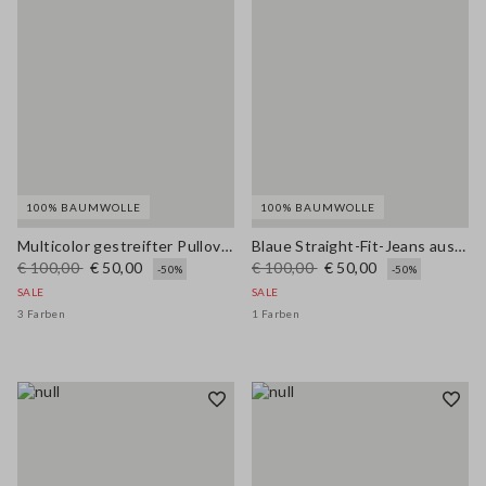
100% BAUMWOLLE
100% BAUMWOLLE
Multicolor gestreifter Pullover aus reiner Baumwolle mit Polokragen, Regular Fit
Blaue Straight-Fit-Jeans aus reiner Baumwolle
€ 100,00
€ 50,00
€ 100,00
€ 50,00
-50%
-50%
SALE
SALE
3 Farben
1 Farben