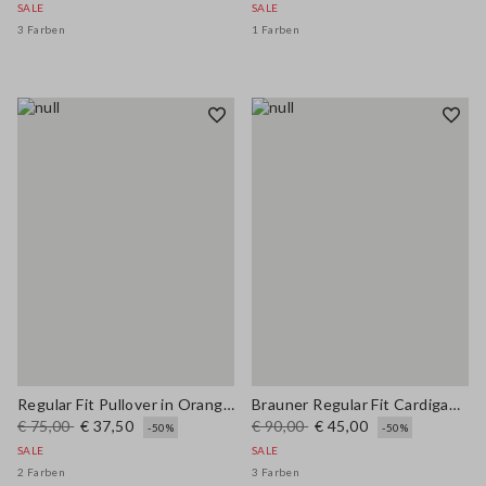
SALE
SALE
3 Farben
1 Farben
Regular Fit Pullover in Orange aus Woll-und Baumwollmischung
Brauner Regular Fit Cardigan aus Woll-Baumwollmischung
€ 75,00
€ 37,50
€ 90,00
€ 45,00
-50%
-50%
SALE
SALE
2 Farben
3 Farben