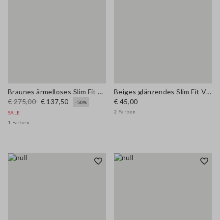
Braunes ärmelloses Slim Fit Kleid aus echtem Leder mit V-Ausschnitt
Beiges glänzendes Slim Fit Viskose-Mix-Trägertop
€ 275,00
€ 137,50
€ 45,00
-50%
2 Farben
SALE
1 Farben