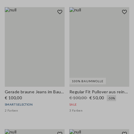
100% BAUMWOLLE
Gerade braune Jeans im Baumwoll- und Lyocell-Mix
Regular Fit Pullover aus reiner Baumwolle mit mehrfarbigen Streifen und Polokragen
€ 100,00
€ 100,00
€ 50,00
-50%
SMART SELECTION
SALE
2 Farben
3 Farben