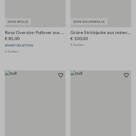
100% WOLLE
100% BAUMWOLLE
Rosa Oversize-Pullover aus reiner Wolle
Grüne Strickjacke aus reiner Baumwolle in Regular Fit mit Knöpfen
€ 85,00
€ 100,00
4 Farben
SMART SELECTION
5 Farben