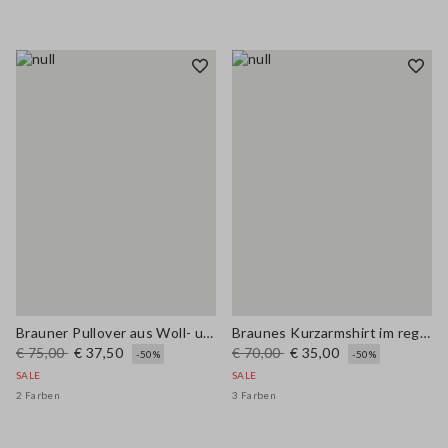
Brauner Pullover aus Woll- und Baumwollmischung im Regular Fit
Braunes Kurzarmshirt im regulären Fit aus Wollmischung
€ 75,00
€ 37,50
€ 70,00
€ 35,00
-50%
-50%
SALE
SALE
2 Farben
3 Farben