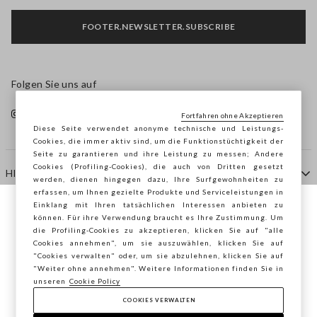
FOOTER.NEWSLETTER.SUBSCRIBE
Folgen Sie uns auf
Fortfahren ohne Akzeptieren
Diese Seite verwendet anonyme technische und Leistungs-
Cookies, die immer aktiv sind, um die Funktionstüchtigkeit der
Seite zu garantieren und ihre Leistung zu messen; Andere
Cookies (Profiling-Cookies), die auch von Dritten gesetzt
HILFE
werden, dienen hingegen dazu, Ihre Surfgewohnheiten zu
erfassen, um Ihnen gezielte Produkte und Serviceleistungen in
Einklang mit Ihren tatsächlichen Interessen anbieten zu
Sie surfen auf der Seite von STEFANEL
können. Für ihre Verwendung braucht es Ihre Zustimmung. Um
AGENTUR
die Profiling-Cookies zu akzeptieren, klicken Sie auf "alle
Österreich, möchten Sie Ihren Standort
Cookies annehmen", um sie auszuwählen, klicken Sie auf
speichern?
"Cookies verwalten" oder, um sie abzulehnen, klicken Sie auf
KONTAKTE
"Weiter ohne annehmen". Weitere Informationen finden Sie in
unseren
Cookie Policy
COOKIES VERWALTEN
BESTÄTIGEN
Copyright © Ovs S.p.A. MwSt.-Nr. 04240010274 - Kap.