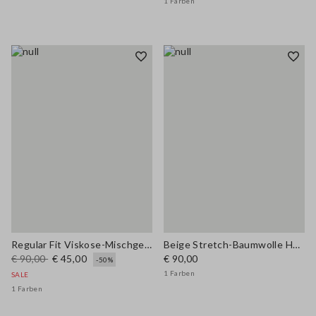
1 Farben
Regular Fit Viskose-Mischgewebe blaue Hose
Beige Stretch-Baumwolle Hemd im Regular Fit mit Kragen
€ 90,00
€ 45,00
€ 90,00
-50%
1 Farben
SALE
1 Farben