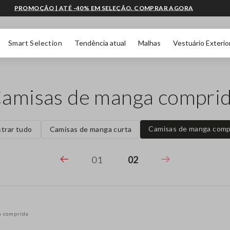
PROMOÇÃO | ATÉ -40% EM SELEÇÃO. COMPRAR AGORA
Smart Selection
Tendência atual
Malhas
Vestuário Exterio
amisas de manga compri
Camisas de manga comp
trar tudo
Camisas de manga curta
01
02
a comprida