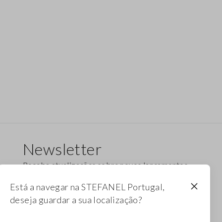
Newsletter
Receba atualizações sobre novos lançamentos,
coleções e promoções. Aproveite um desconto
Está a navegar na STEFANEL Portugal,
de 10%.
deseja guardar a sua localização?
FOOTER.NEWSLETTER.SUBSCRIBE