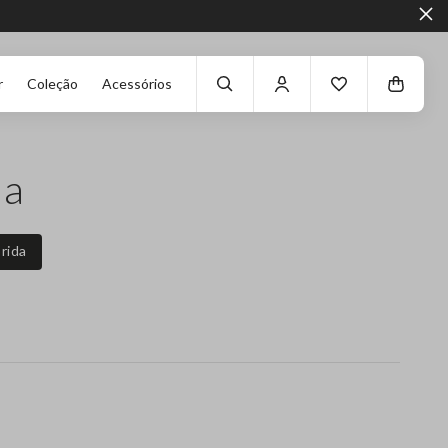
r
Coleção
Acessórios
da
rida