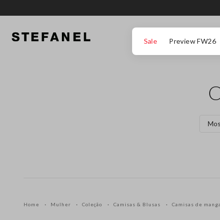
IR PARA O CONTEÚDO PRINCIPAL
DESÇA ATÉ AO FIM DA PÁGINA
Sale
Preview FW26
C
Mos
Home
Mulher
Coleção
Camisas & Blusas
Camisas de mang