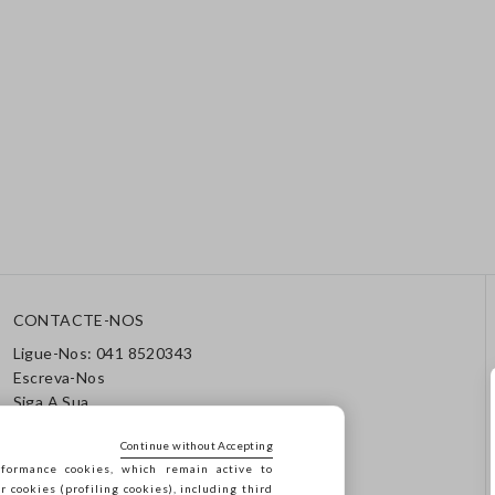
CONTACTE-NOS
Ligue-Nos: 041 8520343
Escreva-Nos
Siga A Sua
Encomenda/Devolução
Continue without Accepting
formance cookies, which remain active to
cookies (profiling cookies), including third