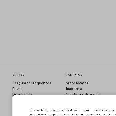
Rodapé
AJUDA
EMPRESA
Perguntas Frequentes
Store locator
Envio
Imprensa
Devoluções
Condições de venda
Gift Cards
Franchsing
Care Guide
Accessibility
This website uses technical cookies and anonymous per
Guia de Tamanhos
Sustentabilidade
guarantee site operation and to measure performance. Other 