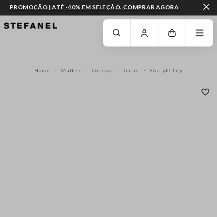
PROMOÇÃO | ATÉ -40% EM SELEÇÃO. COMPRAR AGORA
IR PARA O CONTEÚDO PRINCIPAL
DESÇA ATÉ AO FIM DA PÁGINA
Home
Mulher
Coleção
Jeans
Straight Leg