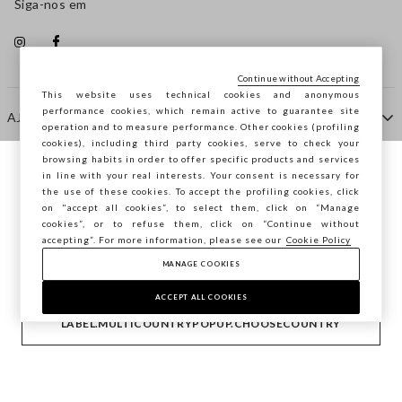
Siga-nos em
Continue without Accepting
This website uses technical cookies and anonymous
performance cookies, which remain active to guarantee site
AJUDA
operation and to measure performance. Other cookies (profiling
cookies), including third party cookies, serve to check your
browsing habits in order to offer specific products and services
EMPRESA
in line with your real interests. Your consent is necessary for
Está a navegar na STEFANEL Portugal,
the use of these cookies. To accept the profiling cookies, click
deseja guardar a sua localização?
on "accept all cookies”, to select them, click on “Manage
cookies”, or to refuse them, click on “Continue without
CONTACTE-NOS
accepting”. For more information, please see our
Cookie Policy
MANAGE COOKIES
CONFIRMAR
Copyright © Ovs S.p.A. -
2.4.0
ACCEPT ALL COOKIES
footer.item.country
Portugal
LABEL.MULTICOUNTRYPOPUP.CHOOSECOUNTRY
Privacy Policy
-
Cookie Policy
-
Manage cookies