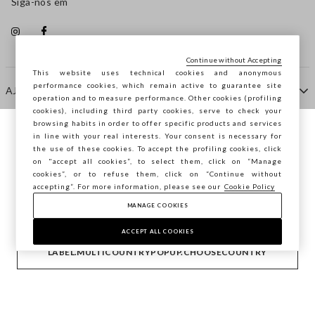
Siga-nos em
Continue without Accepting
This website uses technical cookies and anonymous
performance cookies, which remain active to guarantee site
AJUDA
operation and to measure performance. Other cookies (profiling
cookies), including third party cookies, serve to check your
browsing habits in order to offer specific products and services
EMPRESA
in line with your real interests. Your consent is necessary for
Está a navegar na STEFANEL Portugal,
the use of these cookies. To accept the profiling cookies, click
deseja guardar a sua localização?
on "accept all cookies”, to select them, click on “Manage
cookies”, or to refuse them, click on “Continue without
CONTACTE-NOS
accepting”. For more information, please see our
Cookie Policy
MANAGE COOKIES
CONFIRMAR
Copyright © Ovs S.p.A. -
2.4.0
ACCEPT ALL COOKIES
footer.item.country
Portugal
LABEL.MULTICOUNTRYPOPUP.CHOOSECOUNTRY
Privacy Policy
-
Cookie Policy
-
Manage cookies