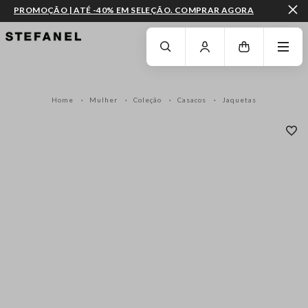
PROMOÇÃO | ATÉ -40% EM SELEÇÃO. COMPRAR AGORA
IR PARA O CONTEÚDO PRINCIPAL
DESÇA ATÉ AO FIM DA PÁGINA
Home
Mulher
Coleção
Casacos
Jaquetas