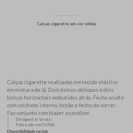
Calças cigarette em cor sólida
label.color
Calças cigarette realizadas em tecido elástico
em mistura de lã. Dois bolsos oblíquos e dois
bolsos horizontais embutidos atrás. Fecho oculto
com colchete interno, botão e fecho de correr.
Faz conjunto com blazer a condizer.
Designed in Venice
Fabricado em
CHINA
Disponibilidade na loja