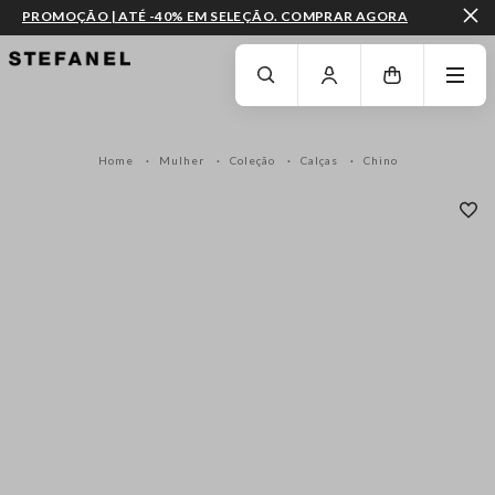
PROMOÇÃO | ATÉ -40% EM SELEÇÃO. COMPRAR AGORA
IR PARA O CONTEÚDO PRINCIPAL
DESÇA ATÉ AO FIM DA PÁGINA
Home
Mulher
Coleção
Calças
Chino