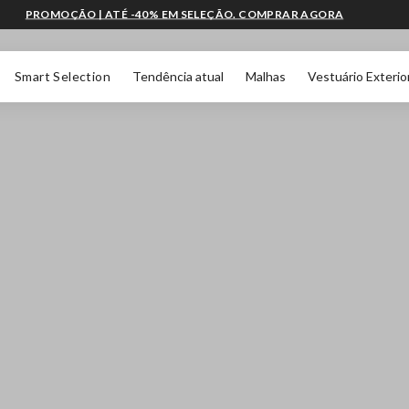
PROMOÇÃO | ATÉ -40% EM SELEÇÃO. COMPRAR AGORA
Smart Selection
Tendência atual
Malhas
Vestuário Exterio