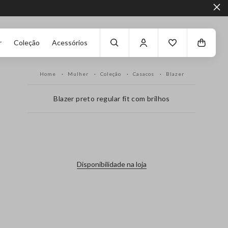
r
Coleção
Acessórios
Home
Mulher
Coleção
Casacos
Blazer
Blazer preto regular fit com brilhos
label.color
Disponibilidade na loja