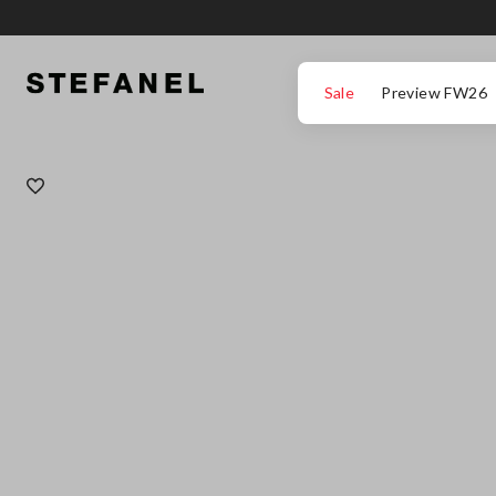
IR PARA O CONTEÚDO PRINCIPAL
DESÇA ATÉ AO FIM DA PÁGINA
Sale
Preview FW26