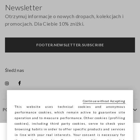
Newsletter
Otrzymuj informacje o nowych dropach, kolekcjach i
promocjach. Dla Ciebie 10% zniżki.
FOOTER.NEWSLETTER.SUBSCRIBE
Śledź nas
Continue without Accepting
This website uses technical cookies and anonymous
POMOC
performance cookies, which remain active to guarantee site
operation and to measure performance. Other cookies (profiling
cookies), including third party cookies, serve to check your
browsing habits in order to offer specific products and services
FIRMA
in line with your real interests. Your consent is necessary for
Przeglądasz STEFANEL Italia, chcesz