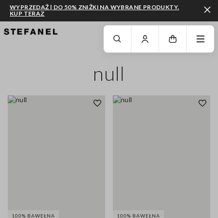
WYPRZEDAŻ | DO 50% ZNIŻKI NA WYBRANE PRODUKTY.
KUP TERAZ
PRZEJDŹ DO GŁÓWNEJ TREŚCI
PRZEWIŃ NA DÓŁ STRONY
null
100% BAWEŁNA
100% BAWEŁNA