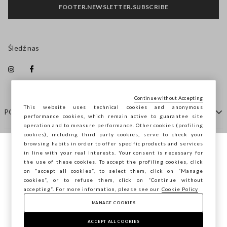
FOOTER.NEWSLETTER.SUBSCRIBE
Śledź nas
Continue without Accepting
This website uses technical cookies and anonymous
POMOC
performance cookies, which remain active to guarantee site
operation and to measure performance. Other cookies (profiling
cookies), including third party cookies, serve to check your
browsing habits in order to offer specific products and services
FIRMA
in line with your real interests. Your consent is necessary for
Przeglądasz STEFANEL Italia, chcesz
the use of these cookies. To accept the profiling cookies, click
zapisać swoją lokalizację?
on "accept all cookies”, to select them, click on “Manage
KONTAKTY
cookies”, or to refuse them, click on “Continue without
accepting”. For more information, please see our
Cookie Policy
MANAGE COOKIES
POTWIERDŹ
Copyright © Ovs S.p.A. P.Iva 04240010274 - Cap. Soc.
290.923.470 -
2.4.0
ACCEPT ALL COOKIES