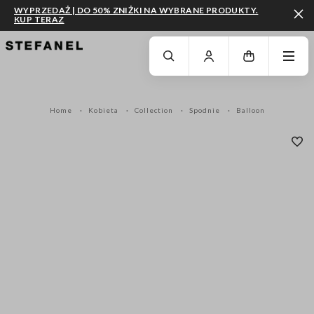
WYPRZEDAŻ | DO 50% ZNIŻKI NA WYBRANE PRODUKTY.
KUP TERAZ
PRZEJDŹ DO GŁÓWNEJ TREŚCI
PRZEWIŃ NA DÓŁ STRONY
Home
Kobieta
Collection
Spodnie
Balloon