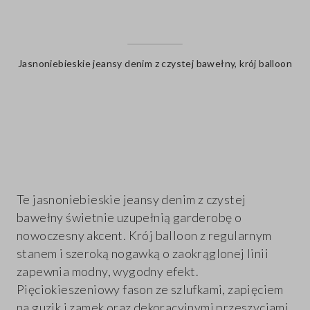
Jasnoniebieskie jeansy denim z czystej bawełny, krój balloon
label.color
Te jasnoniebieskie jeansy denim z czystej
bawełny świetnie uzupełnią garderobę o
nowoczesny akcent. Krój balloon z regularnym
stanem i szeroką nogawką o zaokrąglonej linii
zapewnia modny, wygodny efekt.
Pięciokieszeniowy fason ze szlufkami, zapięciem
na guzik i zamek oraz dekoracyjnymi przeszyciami