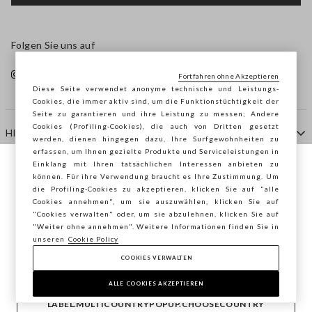
Folgen Sie uns auf
Fortfahren ohne Akzeptieren
Diese Seite verwendet anonyme technische und Leistungs-
Cookies, die immer aktiv sind, um die Funktionstüchtigkeit der
Seite zu garantieren und ihre Leistung zu messen; Andere
Cookies (Profiling-Cookies), die auch von Dritten gesetzt
HILFE
werden, dienen hingegen dazu, Ihre Surfgewohnheiten zu
erfassen, um Ihnen gezielte Produkte und Serviceleistungen in
Einklang mit Ihren tatsächlichen Interessen anbieten zu
Sie surfen auf der Seite von STEFANEL
können. Für ihre Verwendung braucht es Ihre Zustimmung. Um
AGENTUR
die Profiling-Cookies zu akzeptieren, klicken Sie auf "alle
Deutschland, möchten Sie Ihren Standort
Cookies annehmen", um sie auszuwählen, klicken Sie auf
speichern?
"Cookies verwalten" oder, um sie abzulehnen, klicken Sie auf
KONTAKTE
"Weiter ohne annehmen". Weitere Informationen finden Sie in
unseren
Cookie Policy
COOKIES VERWALTEN
BESTÄTIGEN
Copyright © Ovs S.p.A. MwSt.-Nr. 04240010274 - Kap.
Kap. 290.923.470 -
2.4.0
ALLE COOKIES AKZEPTIEREN
footer.item.country
Deutschland
LABEL.MULTICOUNTRYPOPUP.CHOOSECOUNTRY