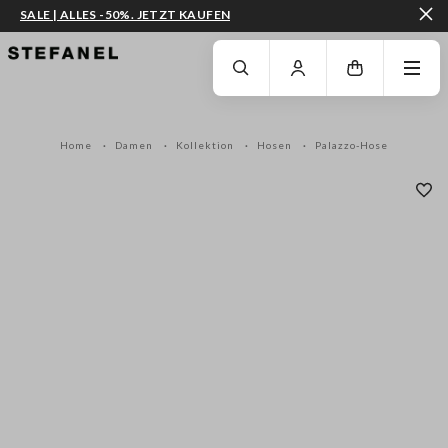
SALE | ALLES -50%. JETZT KAUFEN
ZUM HAUPTINHALT SPRINGEN
GEHEN SIE ZUM ENDE DER SEITE
Home
Damen
Kollektion
Hosen
Palazzo-Hose