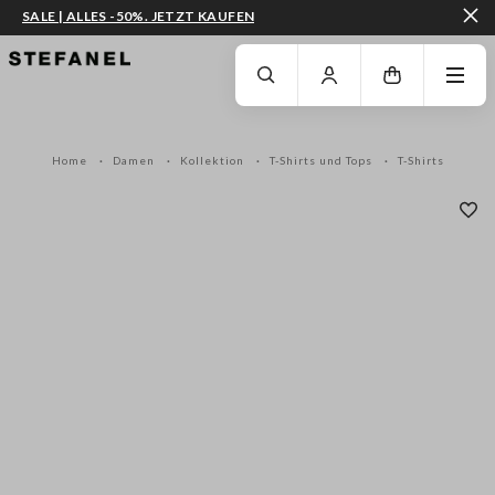
SALE | ALLES -50%. JETZT KAUFEN
ZUM HAUPTINHALT SPRINGEN
GEHEN SIE ZUM ENDE DER SEITE
Home
Damen
Kollektion
T-Shirts und Tops
T-Shirts