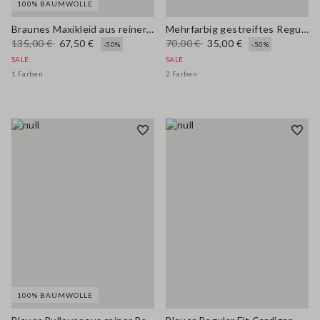
100% BAUMWOLLE
Braunes Maxikleid aus reiner Baumwolle mit schmalen Trägern, Relaxed Fit
Mehrfarbig gestreiftes Regular-Fit Tanktop aus Leinen- und Baumwollmix
135,00 €
67,50 €
70,00 €
35,00 €
-50%
-50%
SALE
SALE
1 Farben
2 Farben
100% BAUMWOLLE