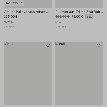
100% WOLLE
Grauer Pullover aus reiner Wolle mit Rundhalsausschnitt und Oversize-Fit
Pullover aus Trikot-Stoff mit Lurex
115,00 €
150,00 €
75,00 €
-50%
NEW IN
SALE
2 Farben
1 Farben