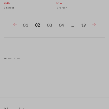
SALE
SALE
3 Farben
1 Farben
01
02
03
04
...
19
Home
null
Footer