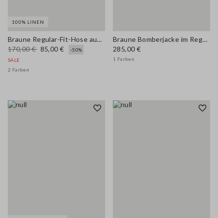
100% LINEN
Braune Regular-Fit-Hose aus reinem Leinen
Braune Bomberjacke im Regular Fit
170,00 €
85,00 €
285,00 €
-50%
1 Farben
SALE
2 Farben