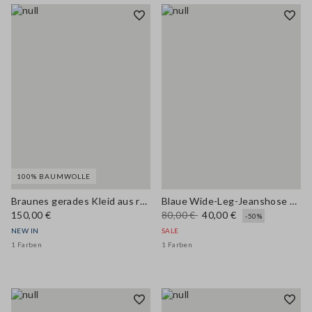
100% BAUMWOLLE
Braunes gerades Kleid aus reiner Baumwolle mit Gürtel
Blaue Wide-Leg-Jeanshose aus Baumwoll-, Leinen- und Viskosemix
150,00 €
80,00 €
40,00 €
-50%
NEW IN
SALE
1 Farben
1 Farben