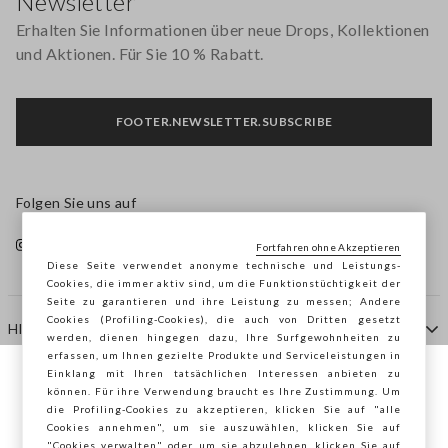
Newsletter
Erhalten Sie Informationen über neue Drops, Kollektionen
und Aktionen. Für Sie 10 % Rabatt.
FOOTER.NEWSLETTER.SUBSCRIBE
Folgen Sie uns auf
Fortfahren ohne Akzeptieren
Diese Seite verwendet anonyme technische und Leistungs-
Cookies, die immer aktiv sind, um die Funktionstüchtigkeit der
Seite zu garantieren und ihre Leistung zu messen; Andere
Cookies (Profiling-Cookies), die auch von Dritten gesetzt
HILFE
werden, dienen hingegen dazu, Ihre Surfgewohnheiten zu
erfassen, um Ihnen gezielte Produkte und Serviceleistungen in
Einklang mit Ihren tatsächlichen Interessen anbieten zu
Sie surfen auf der Seite von STEFANEL
können. Für ihre Verwendung braucht es Ihre Zustimmung. Um
AGENTUR
die Profiling-Cookies zu akzeptieren, klicken Sie auf "alle
Deutschland, möchten Sie Ihren Standort
Cookies annehmen", um sie auszuwählen, klicken Sie auf
speichern?
"Cookies verwalten" oder, um sie abzulehnen, klicken Sie auf