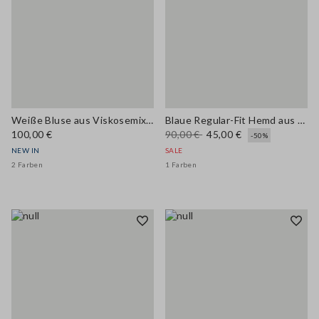
Weiße Bluse aus Viskosemix mit Schleifenkragen, Regular Fit
Blaue Regular-Fit Hemd aus Baumwollmischung mit Taschen
100,00 €
90,00 €
45,00 €
-50%
NEW IN
SALE
2 Farben
1 Farben