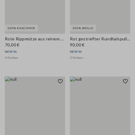
100% KASCHMIR
100% WOLLE
Rote Rippmütze aus reinem Kaschmir
Rot gestreifter Rundhalspullover aus reiner Wolle
70,00 €
90,00 €
NEW IN
NEW IN
4 Farben
3 Farben