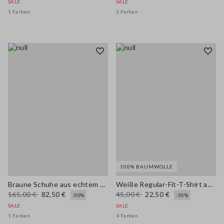
SALE
SALE
1 Farben
3 Farben
100% BAUMWOLLE
Braune Schuhe aus echtem Leder mit Schnürsenkeln
Weiße Regular-Fit-T-Shirt aus reinem Baumwoll-Rundhals mit Blumen
165,00 €
82,50 €
45,00 €
22,50 €
-50%
-50%
SALE
SALE
1 Farben
4 Farben