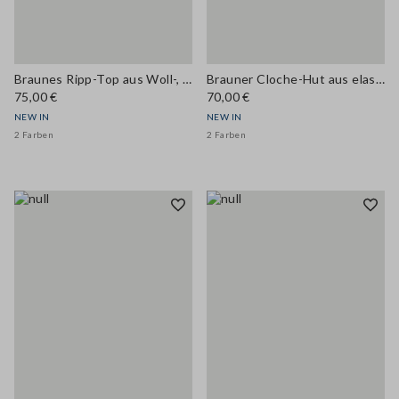
Braunes Ripp-Top aus Woll-, Lyocell- und Kaschmirmix
Brauner Cloche-Hut aus elastischer Wolle
75,00 €
70,00 €
NEW IN
NEW IN
2 Farben
2 Farben