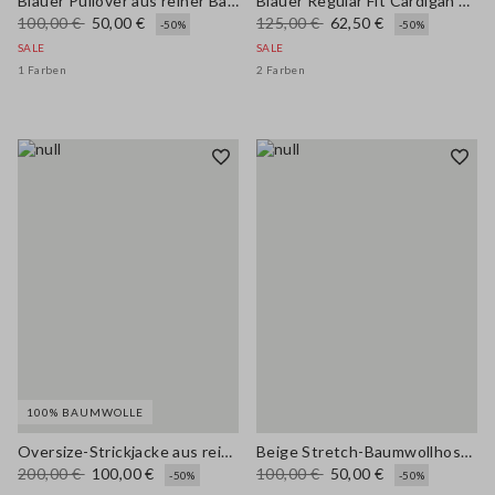
Blauer Pullover aus reiner Baumwolle mit weißen Streifen und Oversize-Passform
Blauer Regular Fit Cardigan aus Baumwollmischung mit Taschen
100,00 €
50,00 €
125,00 €
62,50 €
-50%
-50%
SALE
SALE
1 Farben
2 Farben
100% BAUMWOLLE
Oversize-Strickjacke aus reinem Baumwollstoff mit Schalkragen
Beige Stretch-Baumwollhosen
200,00 €
100,00 €
100,00 €
50,00 €
-50%
-50%