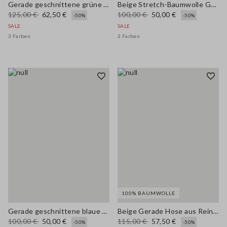
Gerade geschnittene grüne Baumwoll-Leinen-Mischhose mit normaler Passform
Beige Stretch-Baumwolle Gerade Hose
125,00 €
62,50 €
100,00 €
50,00 €
-50%
-50%
SALE
SALE
3 Farben
3 Farben
100% BAUMWOLLE
Gerade geschnittene blaue Stretch-Gabardine-Hose
Beige Gerade Hose aus Reiner Baumwolle
100,00 €
50,00 €
115,00 €
57,50 €
-50%
-50%