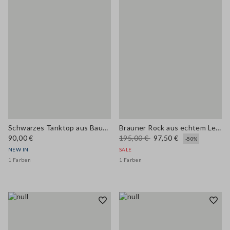
Schwarzes Tanktop aus Baumwoll- und Viskosemix in Ajourstrick
Brauner Rock aus echtem Leder, reguläre Passform
90,00 €
195,00 €
97,50 €
-50%
NEW IN
SALE
1 Farben
1 Farben