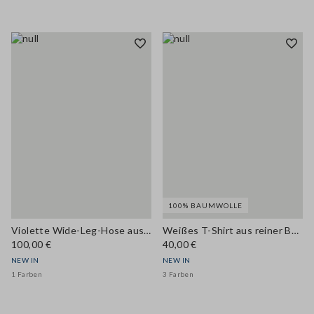
100% BAUMWOLLE
Violette Wide-Leg-Hose aus Modal-Mix
Weißes T-Shirt aus reiner Baumwolle mit Rundhals, Regular Fit
100,00 €
40,00 €
NEW IN
NEW IN
1 Farben
3 Farben