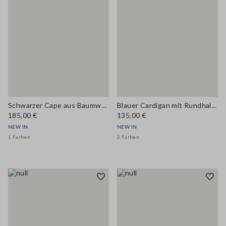
Schwarzer Cape aus Baumwollmix mit verdecktem Reissverschluss, Oversize-Fit
Blauer Cardigan mit Rundhalsausschnitt aus Woll- und Kaschmirmix, Regular Fit
185,00 €
135,00 €
NEW IN
NEW IN
1 Farben
2 Farben