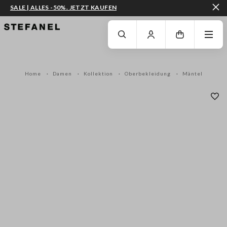
SALE | ALLES -50%. JETZT KAUFEN
ZUM HAUPTINHALT SPRINGEN
GEHEN SIE ZUM ENDE DER SEITE
Home
Damen
Kollektion
Oberbekleidung
Mäntel