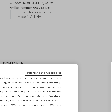
passender Strickjacke.
Artikelnummer
003565476
Entworfen in Venedig
Made in
CHINA
KONTAKTE
Rufen Sie Uns An: 041
Fortfahren ohne Akzeptieren
8520343
gs-Cookies, die immer aktiv sind, um die
Senden Sie Uns Eine E-Mail
stung zu messen; Andere Cookies (Profiling-
Folgen Sie Ihrer
 hingegen dazu, Ihre Surfgewohnheiten zu
Bestellung/Rücksendung
ngen in Einklang mit Ihren tatsächlichen
cht es Ihre Zustimmung. Um die Profiling-
ehmen", um sie auszuwählen, klicken Sie auf
 Sie auf "Weiter ohne annehmen". Weitere