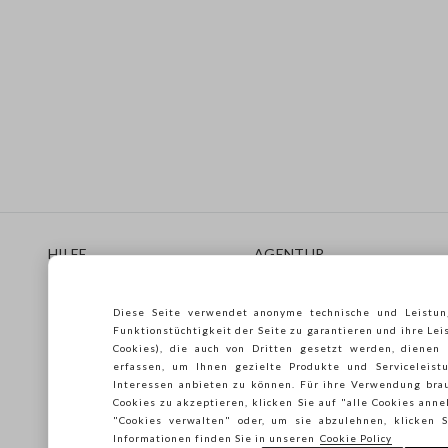
Footer
HILFE
AGENTUR
Häufig Gestellte Fragen
Store locator
Lieferungen
Drucken
Diese Seite verwendet anonyme technische und Leistun
Rücksendungen
Verkaufsbedingungen
Funktionstüchtigkeit der Seite zu garantieren und ihre Lei
Gift Card
Franchsing
Cookies), die auch von Dritten gesetzt werden, dienen
erfassen, um Ihnen gezielte Produkte und Serviceleistu
Care Guide
Accessibility
Interessen anbieten zu können. Für ihre Verwendung brau
Leitfaden zur Größe
Nachhaltigkeit
Cookies zu akzeptieren, klicken Sie auf "alle Cookies ann
"Cookies verwalten" oder, um sie abzulehnen, klicken
Informationen finden Sie in unseren
Cookie Policy