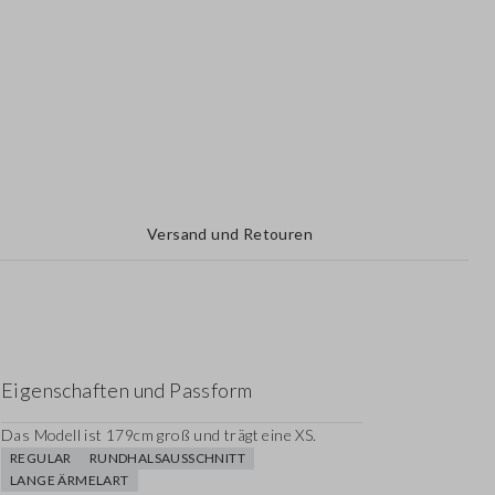
Versand und Retouren
Eigenschaften und Passform
Das Modell ist 179cm groß und trägt eine XS.
REGULAR
RUNDHALSAUSSCHNITT
LANGE ÄRMELART