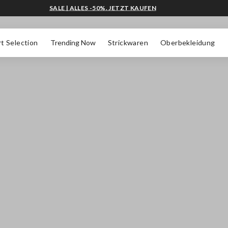
SALE | ALLES -50%. JETZT KAUFEN
t Selection
Trending Now
Strickwaren
Oberbekleidung