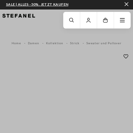
SALE | ALLES -50%. JETZT KAUFEN
ZUM HAUPTINHALT SPRINGEN
GEHEN SIE ZUM ENDE DER SEITE
Home
Damen
Kollektion
Strick
Sweater und Pullover