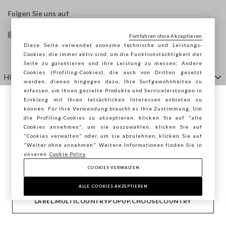
Folgen Sie uns auf
Fortfahren ohne Akzeptieren
Diese Seite verwendet anonyme technische und Leistungs-
Cookies, die immer aktiv sind, um die Funktionstüchtigkeit der
Seite zu garantieren und ihre Leistung zu messen; Andere
Cookies (Profiling-Cookies), die auch von Dritten gesetzt
HILFE
werden, dienen hingegen dazu, Ihre Surfgewohnheiten zu
erfassen, um Ihnen gezielte Produkte und Serviceleistungen in
Einklang mit Ihren tatsächlichen Interessen anbieten zu
Sie surfen auf der Seite von STEFANEL
können. Für ihre Verwendung braucht es Ihre Zustimmung. Um
AGENTUR
die Profiling-Cookies zu akzeptieren, klicken Sie auf "alle
Deutschland, möchten Sie Ihren Standort
Cookies annehmen", um sie auszuwählen, klicken Sie auf
speichern?
"Cookies verwalten" oder, um sie abzulehnen, klicken Sie auf
KONTAKTE
"Weiter ohne annehmen". Weitere Informationen finden Sie in
unseren
Cookie Policy
COOKIES VERWALTEN
BESTÄTIGEN
Copyright © Ovs S.p.A. MwSt.-Nr. 04240010274 - Kap.
Kap. 290.923.470 -
2.4.0
ALLE COOKIES AKZEPTIEREN
footer.item.country
Deutschland
LABEL.MULTICOUNTRYPOPUP.CHOOSECOUNTRY