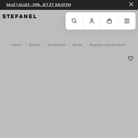
SALE | ALLES -50%. JETZT KAUFEN
ZUM HAUPTINHALT SPRINGEN
GEHEN SIE ZUM ENDE DER SEITE
Home
Damen
Kollektion
Strick
Sweater und Pullover