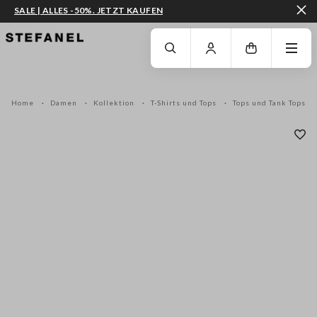
SALE | ALLES -50%. JETZT KAUFEN
ZUM HAUPTINHALT SPRINGEN
GEHEN SIE ZUM ENDE DER SEITE
Home
Damen
Kollektion
T-Shirts und Tops
Tops und Tank Tops