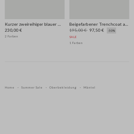
Kurzer zweireihiger blauer Wollmischmantel
Beigefarbener Trenchcoat aus Baumwollmix, normale Passform
230,00 €
195,00 €
97,50 €
-50%
2 Farben
SALE
1 Farben
Home
Summer Sale
Oberbekleidung
Mäntel