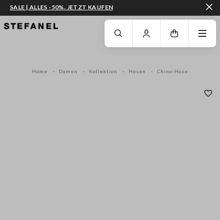
SALE | ALLES -50%. JETZT KAUFEN
ZUM HAUPTINHALT SPRINGEN
GEHEN SIE ZUM ENDE DER SEITE
Home
Damen
Kollektion
Hosen
Chino-Hose