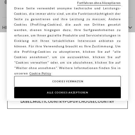
Fortfahren ohne Akzeptieren
Diese Seite verwendet anonyme technische und Leistungs-
Cookies, die immer aktiv sind, um die Funktionstüchtigkeit der
Seite zu garantieren und ihre Leistung zu messen; Andere
Cookies (Profiling-Cookies), die auch von Dritten gesetzt
HILFE
werden, dienen hingegen dazu, Ihre Surfgewohnheiten zu
erfassen, um Ihnen gezielte Produkte und Serviceleistungen in
Einklang mit Ihren tatsächlichen Interessen anbieten zu
Sie surfen auf der Seite von STEFANEL
können. Für ihre Verwendung braucht es Ihre Zustimmung. Um
AGENTUR
die Profiling-Cookies zu akzeptieren, klicken Sie auf "alle
Deutschland, möchten Sie Ihren Standort
Cookies annehmen", um sie auszuwählen, klicken Sie auf
speichern?
"Cookies verwalten" oder, um sie abzulehnen, klicken Sie auf
KONTAKTE
"Weiter ohne annehmen". Weitere Informationen finden Sie in
unseren
Cookie Policy
COOKIES VERWALTEN
BESTÄTIGEN
Copyright © Ovs S.p.A. MwSt.-Nr. 04240010274 - Kap.
Kap. 290.923.470 -
2.4.0
ALLE COOKIES AKZEPTIEREN
footer.item.country
Deutschland
LABEL.MULTICOUNTRYPOPUP.CHOOSECOUNTRY
Privacy Policy
-
Cookie Policy
-
Cookies verwalten