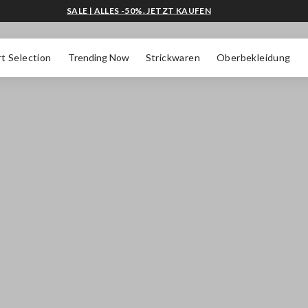
SALE | ALLES -50%. JETZT KAUFEN
t Selection
Trending Now
Strickwaren
Oberbekleidung