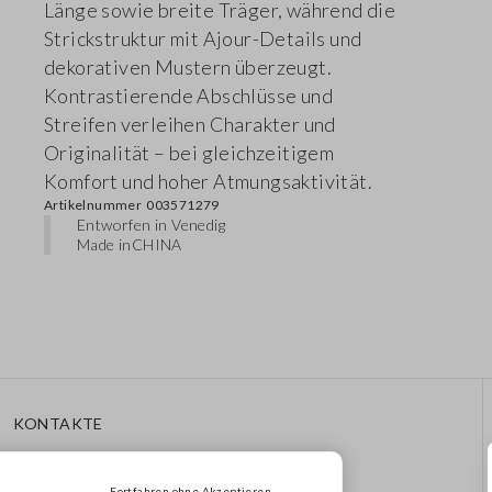
Länge sowie breite Träger, während die
Strickstruktur mit Ajour-Details und
dekorativen Mustern überzeugt.
Kontrastierende Abschlüsse und
Streifen verleihen Charakter und
Originalität – bei gleichzeitigem
Komfort und hoher Atmungsaktivität.
Artikelnummer
003571279
Entworfen in Venedig
Made in
CHINA
KONTAKTE
Rufen Sie Uns An: 041
8520343
Fortfahren ohne Akzeptieren