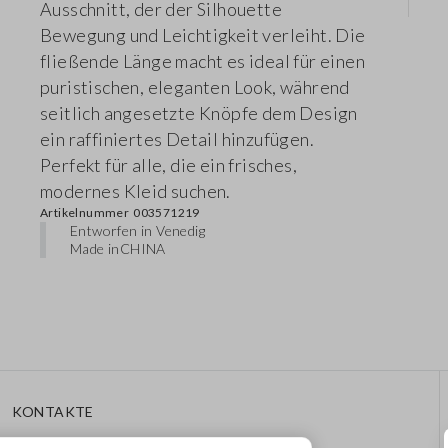
Ausschnitt, der der Silhouette
Bewegung und Leichtigkeit verleiht. Die
fließende Länge macht es ideal für einen
puristischen, eleganten Look, während
seitlich angesetzte Knöpfe dem Design
ein raffiniertes Detail hinzufügen.
Perfekt für alle, die ein frisches,
modernes Kleid suchen.
Artikelnummer
003571219
Entworfen in Venedig
Made in
CHINA
KONTAKTE
Rufen Sie Uns An: 041