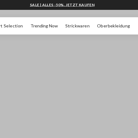
SALE | ALLES -50%. JETZT KAUFEN
t Selection
Trending Now
Strickwaren
Oberbekleidung