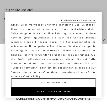
Folgen Sie uns auf
Fortfahren ohne Akzeptieren
Diese Seite verwendet anonyme technische und Leistungs-
Cookies, die immer aktiv sind, um die Funktionstüchtigkeit der
Seite zu garantieren und ihre Leistung zu messen; Andere
Cookies (Profiling-Cookies), die auch von Dritten gesetzt
HILFE
werden, dienen hingegen dazu, Ihre Surfgewohnheiten zu
erfassen, um Ihnen gezielte Produkte und Serviceleistungen in
Einklang mit Ihren tatsächlichen Interessen anbieten zu
Sie surfen auf der Seite von STEFANEL
können. Für ihre Verwendung braucht es Ihre Zustimmung. Um
AGENTUR
die Profiling-Cookies zu akzeptieren, klicken Sie auf "alle
Deutschland, möchten Sie Ihren Standort
Cookies annehmen", um sie auszuwählen, klicken Sie auf
speichern?
"Cookies verwalten" oder, um sie abzulehnen, klicken Sie auf
KONTAKTE
"Weiter ohne annehmen". Weitere Informationen finden Sie in
unseren
Cookie Policy
COOKIES VERWALTEN
BESTÄTIGEN
Copyright © Ovs S.p.A. MwSt.-Nr. 04240010274 - Kap.
Kap. 290.923.470 -
2.4.0
ALLE COOKIES AKZEPTIEREN
footer.item.country
Deutschland
LABEL.MULTICOUNTRYPOPUP.CHOOSECOUNTRY