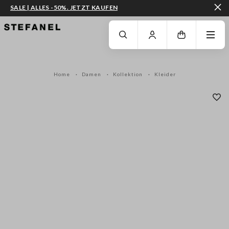
SALE | ALLES -50%. JETZT KAUFEN
ZUM HAUPTINHALT SPRINGEN
GEHEN SIE ZUM ENDE DER SEITE
Home
Damen
Kollektion
Kleider