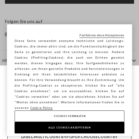
Folgen Sie uns auf
Fortfahren ohne Akzeptieren
Diese Seite verwendet anonyme technische und Leistungs-
Cookies, die immer aktiv sind, um die Funktionstüchtigkeit der
Seite zu garantieren und ihre Leistung zu messen; Andere
Cookies (Profiling-Cookies), die auch von Dritten gesetzt
HILFE
werden, dienen hingegen dazu, Ihre Surfgewohnheiten zu
erfassen, um Ihnen gezielte Produkte und Serviceleistungen in
Einklang mit Ihren tatsächlichen Interessen anbieten zu
Sie surfen auf der Seite von STEFANEL
können. Für ihre Verwendung braucht es Ihre Zustimmung. Um
AGENTUR
die Profiling-Cookies zu akzeptieren, klicken Sie auf "alle
Deutschland, möchten Sie Ihren Standort
Cookies annehmen", um sie auszuwählen, klicken Sie auf
speichern?
"Cookies verwalten" oder, um sie abzulehnen, klicken Sie auf
KONTAKTE
"Weiter ohne annehmen". Weitere Informationen finden Sie in
unseren
Cookie Policy
COOKIES VERWALTEN
BESTÄTIGEN
Copyright © Ovs S.p.A. MwSt.-Nr. 04240010274 - Kap.
Kap. 290.923.470 -
2.4.0
ALLE COOKIES AKZEPTIEREN
footer.item.country
Deutschland
LABEL.MULTICOUNTRYPOPUP.CHOOSECOUNTRY