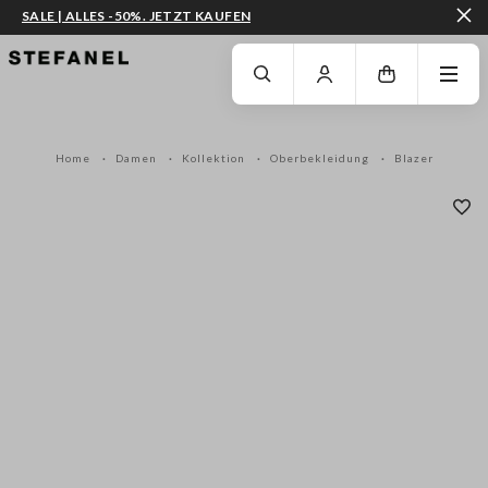
SALE | ALLES -50%. JETZT KAUFEN
ZUM HAUPTINHALT SPRINGEN
GEHEN SIE ZUM ENDE DER SEITE
Home
Damen
Kollektion
Oberbekleidung
Blazer