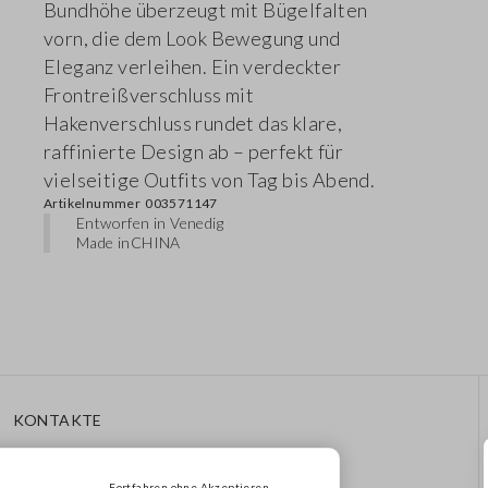
Bundhöhe überzeugt mit Bügelfalten
vorn, die dem Look Bewegung und
Eleganz verleihen. Ein verdeckter
Frontreißverschluss mit
Hakenverschluss rundet das klare,
raffinierte Design ab – perfekt für
vielseitige Outfits von Tag bis Abend.
Artikelnummer
003571147
Entworfen in Venedig
Made in
CHINA
KONTAKTE
Rufen Sie Uns An: 041
8520343
Fortfahren ohne Akzeptieren