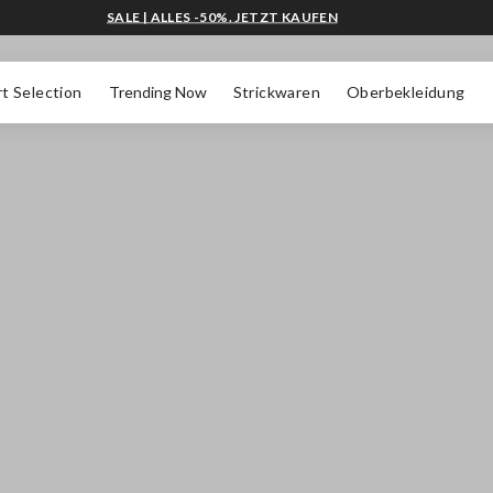
SALE | ALLES -50%. JETZT KAUFEN
t Selection
Trending Now
Strickwaren
Oberbekleidung