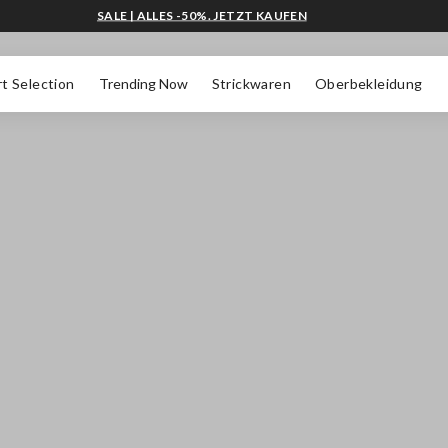
SALE | ALLES -50%. JETZT KAUFEN
t Selection
Trending Now
Strickwaren
Oberbekleidung