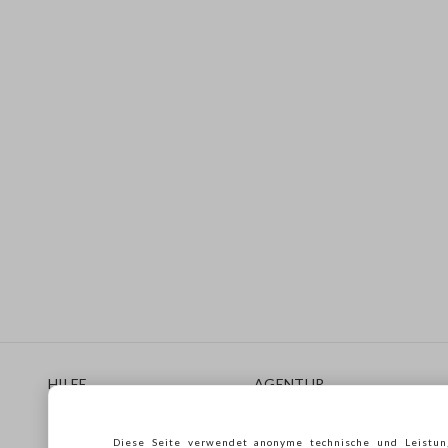
Footer
HILFE
AGENTUR
Häufig Gestellte Fragen
Store locator
Lieferungen
Drucken
Diese Seite verwendet anonyme technische und Leistun